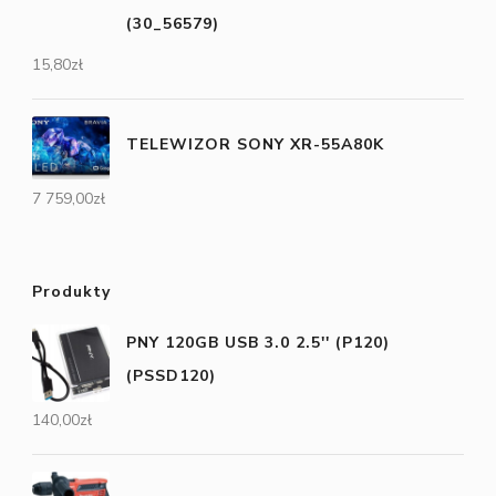
(30_56579)
15,80
zł
TELEWIZOR SONY XR-55A80K
7 759,00
zł
Produkty
PNY 120GB USB 3.0 2.5'' (P120)
(PSSD120)
140,00
zł