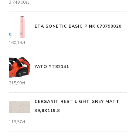
3 749,00
zł
ETA SONETIC BASIC PINK 070790020
160,18
zł
YATO YT82141
215,99
zł
CERSANIT REST LIGHT GREY MATT
39,8X119,8
119,57
zł