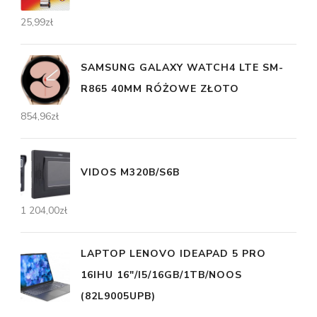
25,99
zł
SAMSUNG GALAXY WATCH4 LTE SM-
R865 40MM RÓŻOWE ZŁOTO
854,96
zł
VIDOS M320B/S6B
1 204,00
zł
LAPTOP LENOVO IDEAPAD 5 PRO
16IHU 16"/I5/16GB/1TB/NOOS
(82L9005UPB)