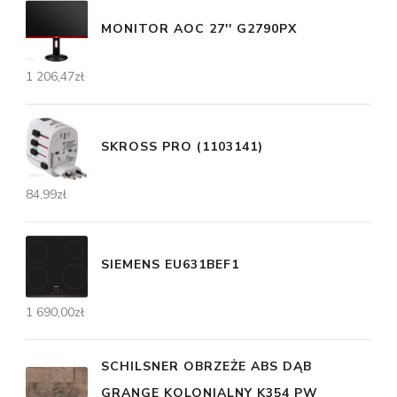
MONITOR AOC 27'' G2790PX
1 206,47
zł
SKROSS PRO (1103141)
84,99
zł
SIEMENS EU631BEF1
1 690,00
zł
SCHILSNER OBRZEŻE ABS DĄB
GRANGE KOLONIALNY K354 PW