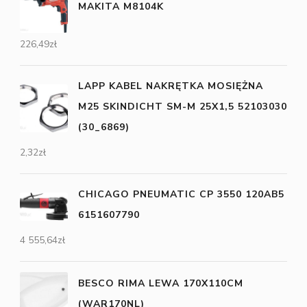
MAKITA M8104K
226,49
zł
LAPP KABEL NAKRĘTKA MOSIĘŻNA
M25 SKINDICHT SM-M 25X1,5 52103030
(30_6869)
2,32
zł
CHICAGO PNEUMATIC CP 3550 120AB5
6151607790
4 555,64
zł
BESCO RIMA LEWA 170X110CM
(WAR170NL)