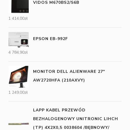
VIDOS M670BS2/S6B
1 414,00
zł
EPSON EB-992F
4 784,90
zł
MONITOR DELL ALIENWARE 27"
AW2720HFA (210AXVY)
1 249,00
zł
LAPP KABEL PRZEWÓD
BEZHALOGENOWY UNITRONIC LIHCH
(TP) 4X2X0,5 0038604 /BĘBNOWY/