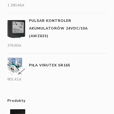
1 280,46
zł
PULSAR KONTROLER
AKUMULATORÓW 24VDC/10A
(AWZ633)
376,60
zł
PIŁA VIRUTEX SR165
801,41
zł
Produkty