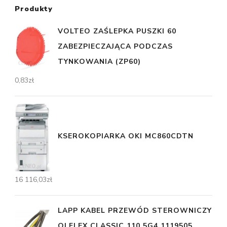
Produkty
VOLTEO ZAŚLEPKA PUSZKI 60
ZABEZPIECZAJĄCA PODCZAS
TYNKOWANIA (ZP60)
0,83
zł
KSEROKOPIARKA OKI MC860CDTN
16 116,03
zł
LAPP KABEL PRZEWÓD STEROWNICZY
OLFLEX CLASSIC 110 5G4 1119505