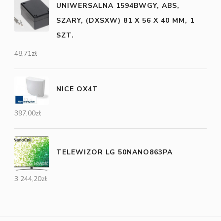
UNIWERSALNA 1594BWGY, ABS,
SZARY, (DXSXW) 81 X 56 X 40 MM, 1
SZT.
48,71
zł
NICE OX4T
397,00
zł
TELEWIZOR LG 50NANO863PA
3 244,20
zł