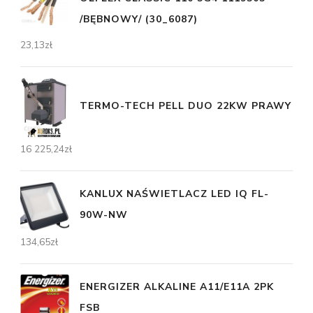
/BĘBNOWY/ (30_6087)
23,13
zł
TERMO-TECH PELL DUO 22KW PRAWY
16 225,24
zł
KANLUX NAŚWIETLACZ LED IQ FL-
90W-NW
134,65
zł
ENERGIZER ALKALINE A11/E11A 2PK
FSB