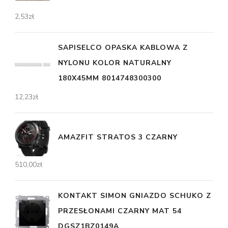
2,53
zł
SAPISELCO OPASKA KABLOWA Z
NYLONU KOLOR NATURALNY
180X45MM 8014748300300
12,23
zł
AMAZFIT STRATOS 3 CZARNY
510,00
zł
KONTAKT SIMON GNIAZDO SCHUKO Z
PRZESŁONAMI CZARNY MAT 54
DGSZ1BZ0149A