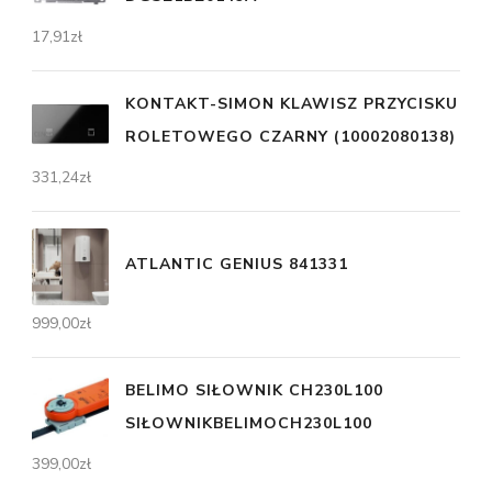
17,91
zł
KONTAKT-SIMON KLAWISZ PRZYCISKU
ROLETOWEGO CZARNY (10002080138)
331,24
zł
ATLANTIC GENIUS 841331
999,00
zł
BELIMO SIŁOWNIK CH230L100
SIŁOWNIKBELIMOCH230L100
399,00
zł