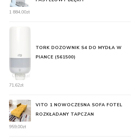
1 884,00
zł
TORK DOZOWNIK S4 DO MYDŁA W
PIANCE (561500)
71,62
zł
VITO 1 NOWOCZESNA SOFA FOTEL
ROZKŁADANY TAPCZAN
959,00
zł