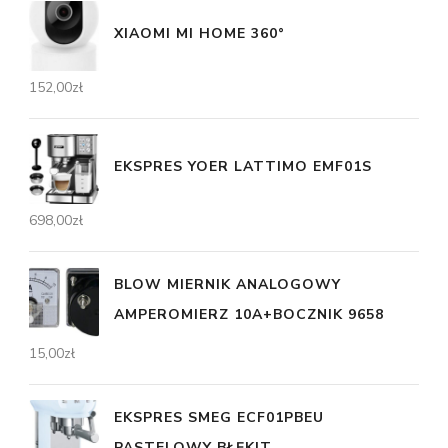
XIAOMI MI HOME 360°
152,00
zł
EKSPRES YOER LATTIMO EMF01S
698,00
zł
BLOW MIERNIK ANALOGOWY
AMPEROMIERZ 10A+BOCZNIK 9658
15,00
zł
EKSPRES SMEG ECF01PBEU
PASTELOWY BŁĘKIT