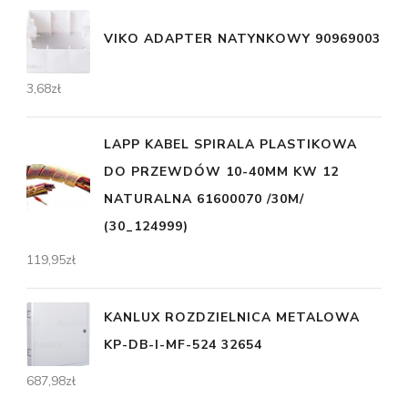
VIKO ADAPTER NATYNKOWY 90969003
3,68
zł
LAPP KABEL SPIRALA PLASTIKOWA
DO PRZEWDÓW 10-40MM KW 12
NATURALNA 61600070 /30M/
(30_124999)
119,95
zł
KANLUX ROZDZIELNICA METALOWA
KP-DB-I-MF-524 32654
687,98
zł