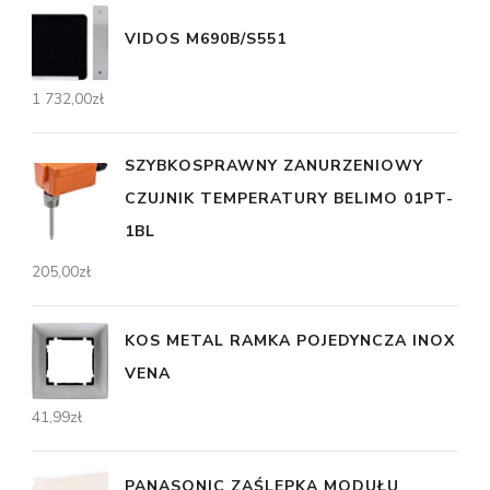
VIDOS M690B/S551
1 732,00
zł
SZYBKOSPRAWNY ZANURZENIOWY
CZUJNIK TEMPERATURY BELIMO 01PT-
1BL
205,00
zł
KOS METAL RAMKA POJEDYNCZA INOX
VENA
41,99
zł
PANASONIC ZAŚLEPKA MODUŁU