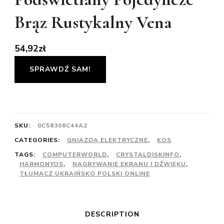
Brąz Rustykalny Vena
54,92
zł
SPRAWDŹ SAM!
SKU:
0C58308C44A2
CATEGORIES:
GNIAZDA ELEKTRYCZNE
,
KOS
TAGS:
COMPUTERWORLD
,
CRYSTALDISKINFO
,
HARMONYOS
,
NAGRYWANIE EKRANU I DŹWIĘKU
,
TŁUMACZ UKRAIŃSKO POLSKI ONLINE
DESCRIPTION