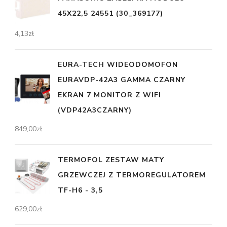
45X22,5 24551 (30_369177)
4,13
zł
EURA-TECH WIDEODOMOFON
EURAVDP-42A3 GAMMA CZARNY
EKRAN 7 MONITOR Z WIFI
(VDP42A3CZARNY)
849,00
zł
TERMOFOL ZESTAW MATY
GRZEWCZEJ Z TERMOREGULATOREM
TF-H6 - 3,5
629,00
zł