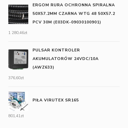
ERGOM RURA OCHRONNA SPIRALNA
50X57.2MM CZARNA WTG 48 50X57.2
PCV 30M (E03DK-09030100901)
1 280,46
zł
PULSAR KONTROLER
AKUMULATORÓW 24VDC/10A
(AWZ633)
376,60
zł
PIŁA VIRUTEX SR165
801,41
zł