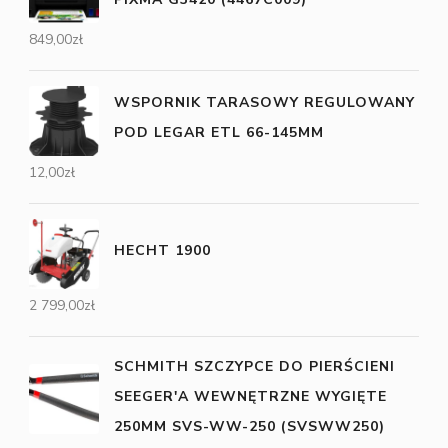
849,00
zł
WSPORNIK TARASOWY REGULOWANY
POD LEGAR ETL 66-145MM
12,00
zł
HECHT 1900
2 799,00
zł
SCHMITH SZCZYPCE DO PIERŚCIENI
SEEGER'A WEWNĘTRZNE WYGIĘTE
250MM SVS-WW-250 (SVSWW250)