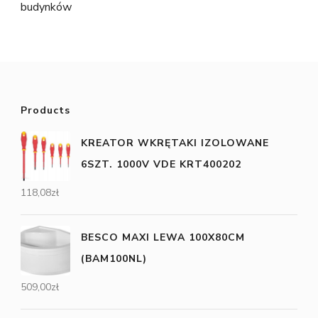
budynków
Products
KREATOR WKRĘTAKI IZOLOWANE
6SZT. 1000V VDE KRT400202
118,08
zł
BESCO MAXI LEWA 100X80CM
(BAM100NL)
509,00
zł