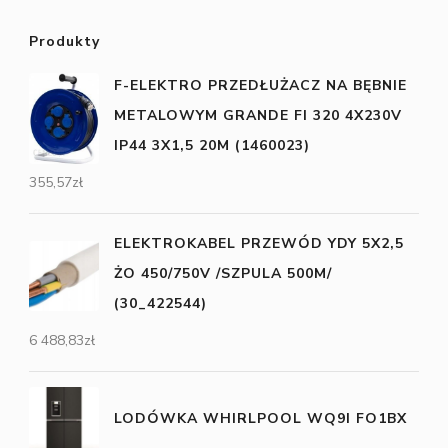
Produkty
F-ELEKTRO PRZEDŁUŻACZ NA BĘBNIE
METALOWYM GRANDE FI 320 4X230V
IP44 3X1,5 20M (1460023)
355,57
zł
ELEKTROKABEL PRZEWÓD YDY 5X2,5
ŻO 450/750V /SZPULA 500M/
(30_422544)
6 488,83
zł
LODÓWKA WHIRLPOOL WQ9I FO1BX