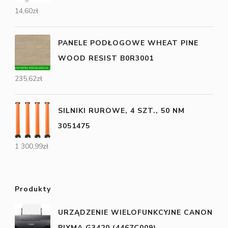
14,60
zł
PANELE PODŁOGOWE WHEAT PINE
WOOD RESIST B0R3001
235,62
zł
SILNIKI RUROWE, 4 SZT., 50 NM
3051475
1 300,99
zł
Produkty
URZĄDZENIE WIELOFUNKCYJNE CANON
PIXMA G3420 (4467C009)