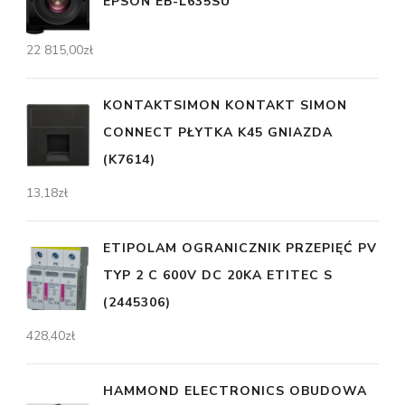
EPSON EB-L635SU
22 815,00
zł
KONTAKTSIMON KONTAKT SIMON
CONNECT PŁYTKA K45 GNIAZDA
(K7614)
13,18
zł
ETIPOLAM OGRANICZNIK PRZEPIĘĆ PV
TYP 2 C 600V DC 20KA ETITEC S
(2445306)
428,40
zł
HAMMOND ELECTRONICS OBUDOWA