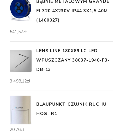
BĘBNIE METALOWYM GRANDE
FI 320 4X230V IP44 3X1,5 40M
(1460027)
541,57
zł
LENS LINE 180X89 LC LED
WPUSZCZANY 38037-L940-F3-
DB-13
3 498,12
zł
BLAUPUNKT CZUJNIK RUCHU
HOS-IR1
20,76
zł