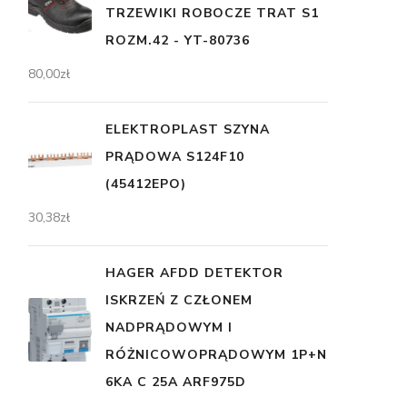
TRZEWIKI ROBOCZE TRAT S1
ROZM.42 - YT-80736
80,00
zł
ELEKTROPLAST SZYNA
PRĄDOWA S124F10
(45412EPO)
30,38
zł
HAGER AFDD DETEKTOR
ISKRZEŃ Z CZŁONEM
NADPRĄDOWYM I
RÓŻNICOWOPRĄDOWYM 1P+N
6KA C 25A ARF975D