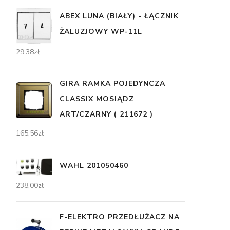
ABEX LUNA (BIAŁY) - ŁĄCZNIK
ŻALUZJOWY WP-11L
29,38
zł
GIRA RAMKA POJEDYNCZA
CLASSIX MOSIĄDZ
ART/CZARNY ( 211672 )
165,56
zł
WAHL 201050460
238,00
zł
F-ELEKTRO PRZEDŁUŻACZ NA