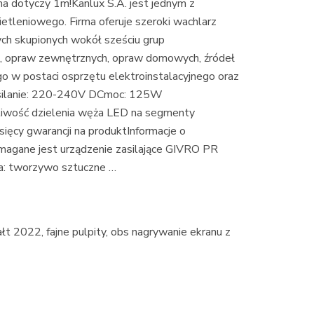
 dotyczy 1m!Kanlux S.A. jest jednym z
etleniowego. Firma oferuje szeroki wachlarz
h skupionych wokół sześciu grup
h, opraw zewnętrznych, opraw domowych, źródeł
o w postaci osprzętu elektroinstalacyjnego oraz
asilanie: 220-240V DCmoc: 125W
iwość dzielenia węża LED na segmenty
cy gwarancji na produktInformacje o
magane jest urządzenie zasilające GIVRO PR
a: tworzywo sztuczne …
ałt 2022, fajne pulpity, obs nagrywanie ekranu z