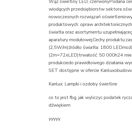
Wąż świetlny LED, czerwonyPodana cena
wiodących przedsiębiorstw sektora oświ
nowoczesnych rozwiązań oświetleniowyc
produktowych: opraw architektonicznyc
światła oraz asortymentu uzupełniająceg
aparatury modułowej.Cechy produktu:z
(2,5W/m)źródło światła: 1800 LEDmożl
(2m=72xLED)trwałość: 50 000h24 miesię
produkciedo prawidłowego działania wy
SET dostępne w ofercie Kanluxobudow
Kanlux: Lampki i ozdoby świetlne
co to jest fbg, jak wyliczyc podatek rycz
dźwiękiem
yyyyy