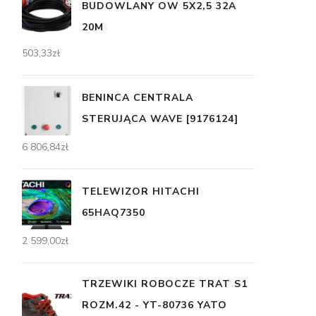
BUDOWLANY OW 5X2,5 32A
20M
503,33
zł
BENINCA CENTRALA
STERUJĄCA WAVE [9176124]
6 806,84
zł
TELEWIZOR HITACHI
65HAQ7350
2 599,00
zł
TRZEWIKI ROBOCZE TRAT S1
ROZM.42 - YT-80736 YATO