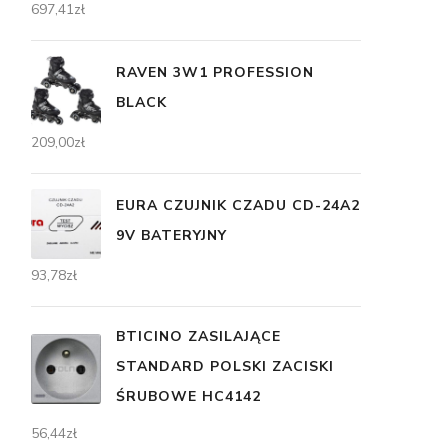
697,41
zł
RAVEN 3W1 PROFESSION
BLACK
209,00
zł
EURA CZUJNIK CZADU CD-24A2
9V BATERYJNY
93,78
zł
BTICINO ZASILAJĄCE
STANDARD POLSKI ZACISKI
ŚRUBOWE HC4142
56,44
zł