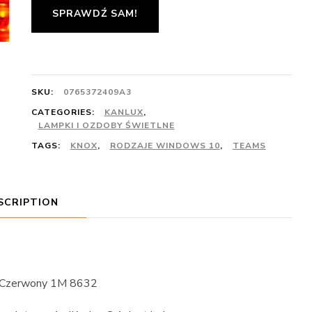
SPRAWDŹ SAM!
SKU:
0765372409A3
CATEGORIES:
KANLUX
,
LAMPKI I OZDOBY ŚWIETLNE
TAGS:
KNOX
,
RODZAJE WINDOWS 10
,
TEAMS
SCRIPTION
e Czerwony 1M 8632