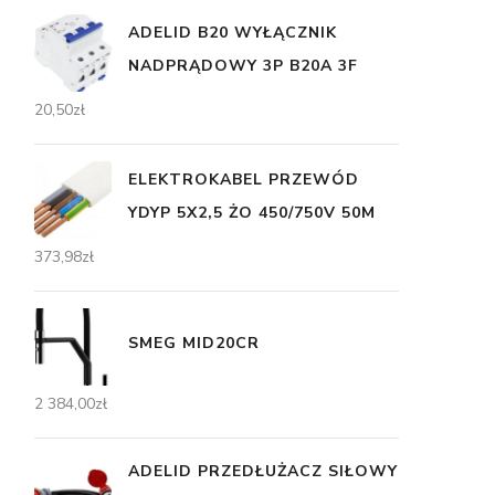
ADELID B20 WYŁĄCZNIK
NADPRĄDOWY 3P B20A 3F
20,50
zł
ELEKTROKABEL PRZEWÓD
YDYP 5X2,5 ŻO 450/750V 50M
373,98
zł
SMEG MID20CR
2 384,00
zł
ADELID PRZEDŁUŻACZ SIŁOWY