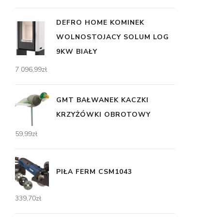
DEFRO HOME KOMINEK
WOLNOSTOJACY SOLUM LOG
9KW BIAŁY
7 096,99
zł
GMT BAŁWANEK KACZKI
KRZYŻÓWKI OBROTOWY
59,99
zł
PIŁA FERM CSM1043
339,70
zł