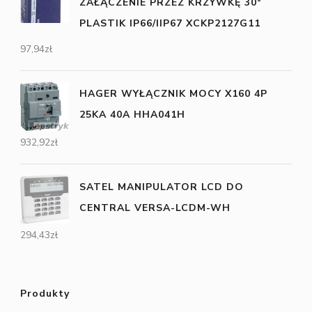
ZAŁĄCZENIE PRZEZ KRZYWKĘ 30°
PLASTIK IP66/IIP67 XCKP2127G11
97,94
zł
HAGER WYŁĄCZNIK MOCY X160 4P
25KA 40A HHA041H
932,92
zł
SATEL MANIPULATOR LCD DO
CENTRAL VERSA-LCDM-WH
294,43
zł
Produkty