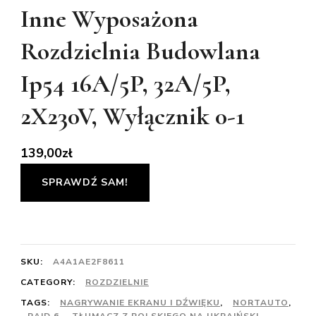
Inne Wyposażona
Rozdzielnia Budowlana
Ip54 16A/5P, 32A/5P,
2X230V, Wyłącznik 0-1
139,00
zł
SPRAWDŹ SAM!
SKU:
A4A1AE2F8611
CATEGORY:
ROZDZIELNIE
TAGS:
NAGRYWANIE EKRANU I DŹWIĘKU
,
NORTAUTO
,
RAID 6
,
TŁUMACZ Z POLSKIEGO NA UKRAIŃSKI
,