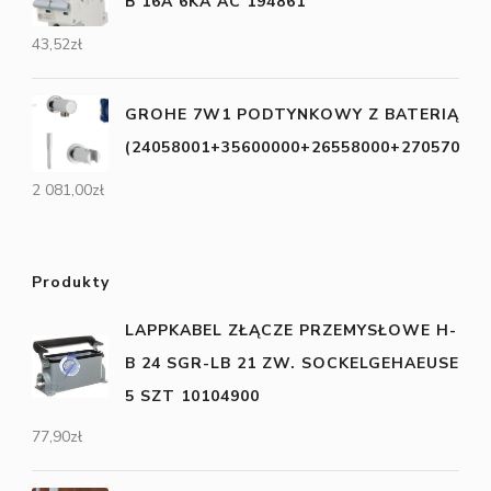
B 16A 6KA AC 194861
43,52
zł
GROHE 7W1 PODTYNKOWY Z BATERIĄ ES
(24058001+35600000+26558000+27057000+
2 081,00
zł
Produkty
LAPPKABEL ZŁĄCZE PRZEMYSŁOWE H-
B 24 SGR-LB 21 ZW. SOCKELGEHAEUSE
5 SZT 10104900
77,90
zł