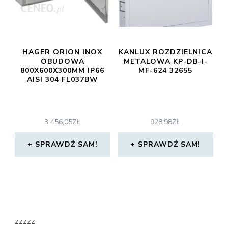
HAGER ORION INOX
KANLUX ROZDZIELNICA
OBUDOWA
METALOWA KP-DB-I-
800X600X300MM IP66
MF-624 32655
AISI 304 FL037BW
3 456,05
ZŁ
928,98
ZŁ
SPRAWDŹ SAM!
SPRAWDŹ SAM!
zzzzz