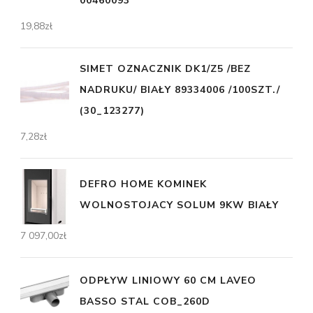
00460093
19,88
zł
SIMET OZNACZNIK DK1/Z5 /BEZ
NADRUKU/ BIAŁY 89334006 /100SZT./
(30_123277)
7,28
zł
DEFRO HOME KOMINEK
WOLNOSTOJACY SOLUM 9KW BIAŁY
7 097,00
zł
ODPŁYW LINIOWY 60 CM LAVEO
BASSO STAL COB_260D