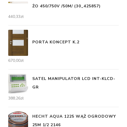
ŻO 450/750V /50M/ (30_425857)
440,33
zł
PORTA KONCEPT K.2
670,00
zł
SATEL MANIPULATOR LCD INT-KLCD-
GR
388,26
zł
HECHT AQUA 1225 WĄŻ OGRODOWY
25M 1/2 2146