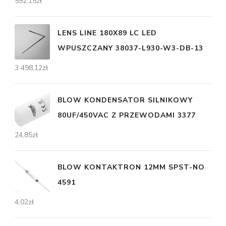
592,15
zł
LENS LINE 180X89 LC LED
WPUSZCZANY 38037-L930-W3-DB-13
3 498,12
zł
BLOW KONDENSATOR SILNIKOWY
80UF/450VAC Z PRZEWODAMI 3377
24,85
zł
BLOW KONTAKTRON 12MM SPST-NO
4591
4,02
zł