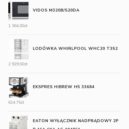
VIDOS M320B/S20DA
1 364,00
zł
LODÓWKA WHIRLPOOL WHC20 T352
2 929,00
zł
EKSPRES HIBREW H5 33684
614,75
zł
EATON WYŁĄCZNIK NADPRĄDOWY 2P