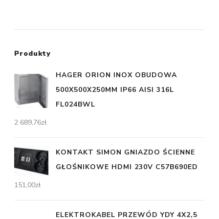
Produkty
HAGER ORION INOX OBUDOWA
500X500X250MM IP66 AISI 316L
FL024BWL
2 689,76
zł
KONTAKT SIMON GNIAZDO ŚCIENNE
GŁOŚNIKOWE HDMI 230V C57B690ED
151,00
zł
ELEKTROKABEL PRZEWÓD YDY 4X2,5