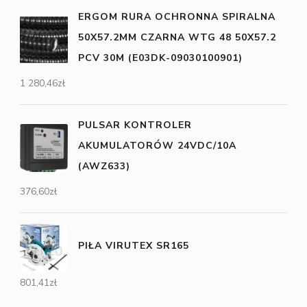
ERGOM RURA OCHRONNA SPIRALNA
50X57.2MM CZARNA WTG 48 50X57.2
PCV 30M (E03DK-09030100901)
1 280,46
zł
PULSAR KONTROLER
AKUMULATORÓW 24VDC/10A
(AWZ633)
376,60
zł
PIŁA VIRUTEX SR165
801,41
zł