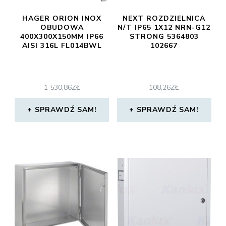
HAGER ORION INOX
NEXT ROZDZIELNICA
OBUDOWA
N/T IP65 1X12 NRN-G12
400X300X150MM IP66
STRONG 5364803
AISI 316L FL014BWL
102667
1 530,86
ZŁ
108,26
ZŁ
SPRAWDŹ SAM!
SPRAWDŹ SAM!