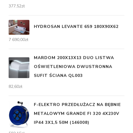
377,52
zł
HYDROSAN LEVANTE 659 180X90X62
7 690,00
zł
MARDOM 200X13X13 DUO LISTWA
OŚWIETLENIOWA DWUSTRONNA
SUFIT ŚCIANA QL003
82,60
zł
F-ELEKTRO PRZEDŁUŻACZ NA BĘBNIE
METALOWYM GRANDE FI 320 4X230V
IP44 3X1,5 50M (146008)