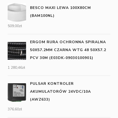
BESCO MAXI LEWA 100X80CM
(BAM100NL)
509,00
zł
ERGOM RURA OCHRONNA SPIRALNA
50X57.2MM CZARNA WTG 48 50X57.2
PCV 30M (E03DK-09030100901)
1 280,46
zł
PULSAR KONTROLER
AKUMULATORÓW 24VDC/10A
(AWZ633)
376,60
zł