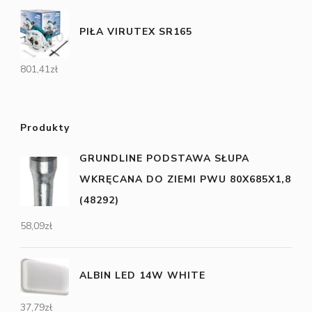
PIŁA VIRUTEX SR165
801,41
zł
Produkty
GRUNDLINE PODSTAWA SŁUPA
WKRĘCANA DO ZIEMI PWU 80X685X1,8
(48292)
58,09
zł
ALBIN LED 14W WHITE
37,79
zł