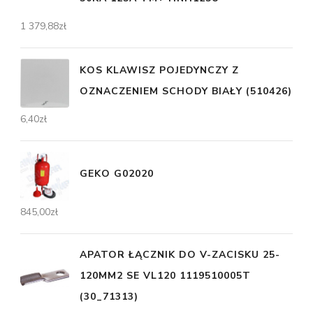
1 379,88
zł
KOS KLAWISZ POJEDYNCZY Z
OZNACZENIEM SCHODY BIAŁY (510426)
6,40
zł
GEKO G02020
845,00
zł
APATOR ŁĄCZNIK DO V-ZACISKU 25-
120MM2 SE VL120 1119510005T
(30_71313)