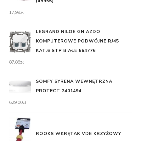
(49956)
17,99
zł
LEGRAND NILOE GNIAZDO
KOMPUTEROWE PODWÓJNE RJ45
KAT.6 STP BIAŁE 664776
87,88
zł
SOMFY SYRENA WEWNĘTRZNA
PROTECT 2401494
629,00
zł
ROOKS WKRĘTAK VDE KRZYŻOWY