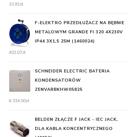
10,91
zł
F-ELEKTRO PRZEDŁUŻACZ NA BĘBNIE
METALOWYM GRANDE FI 320 4X230V
IP44 3X1,5 25M (1460024)
402,07
zł
SCHNEIDER ELECTRIC BATERIA
KONDENSATORÓW
ZENVARBKHW05825
6 334,50
zł
BELDEN ZŁĄCZE F JACK - IEC JACK,
DLA KABLA KONCENTRYCZNEGO