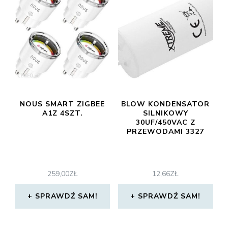
NOUS SMART ZIGBEE
BLOW KONDENSATOR
A1Z 4SZT.
SILNIKOWY
30UF/450VAC Z
PRZEWODAMI 3327
259,00
ZŁ
12,66
ZŁ
SPRAWDŹ SAM!
SPRAWDŹ SAM!