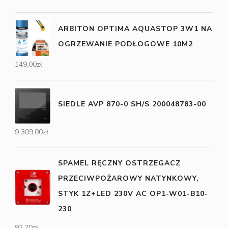
ARBITON OPTIMA AQUASTOP 3W1 NA
OGRZEWANIE PODŁOGOWE 10M2
149,00
zł
SIEDLE AVP 870-0 SH/S 200048783-00
9 309,00
zł
SPAMEL RĘCZNY OSTRZEGACZ
PRZECIWPOŻAROWY NATYNKOWY,
STYK 1Z+LED 230V AC OP1-W01-B10-
230
92,70
zł