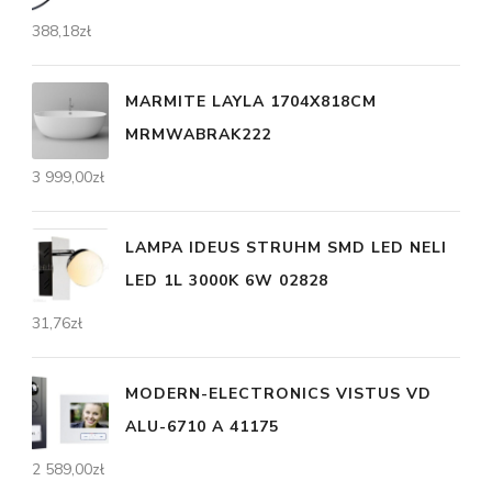
388,18
zł
MARMITE LAYLA 1704X818CM
MRMWABRAK222
3 999,00
zł
LAMPA IDEUS STRUHM SMD LED NELI
LED 1L 3000K 6W 02828
31,76
zł
MODERN-ELECTRONICS VISTUS VD
ALU-6710 A 41175
2 589,00
zł