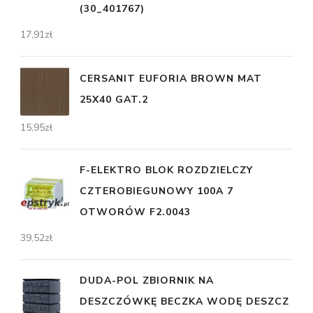
(30_401767)
17,91
zł
CERSANIT EUFORIA BROWN MAT
25X40 GAT.2
15,95
zł
F-ELEKTRO BLOK ROZDZIELCZY
CZTEROBIEGUNOWY 100A 7
OTWORÓW F2.0043
39,52
zł
DUDA-POL ZBIORNIK NA
DESZCZÓWKĘ BECZKA WODĘ DESZCZ