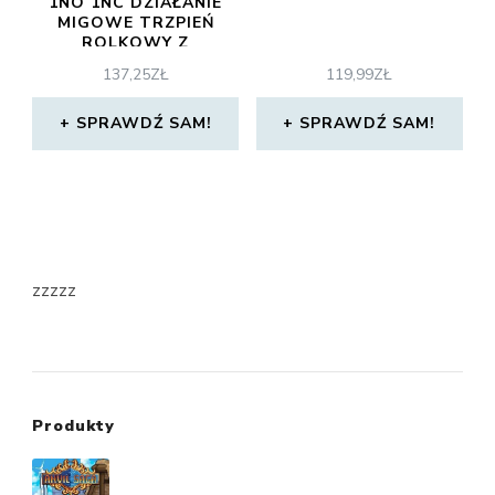
1NO 1NC DZIAŁANIE
MIGOWE TRZPIEŃ
ROLKOWY Z
SAMOPOWROTEM
137,25
ZŁ
119,99
ZŁ
METAL IK06
XCKD2102G11
SPRAWDŹ SAM!
SPRAWDŹ SAM!
zzzzz
Produkty