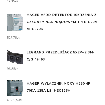
41,40
zł
HAGER AFDD DETEKTOR ISKRZENIA Z
CZŁONEM NADPRĄDOWYM 1P+N C20A
ARC970D
527,79
zł
LEGRAND PRZEDŁUŻACZ 5X2P+Z 3M-
C/G 49493
96,85
zł
HAGER WYŁĄCZNIK MOCY H250 4P
70KA 125A LSI HEC126H
4 689,50
zł