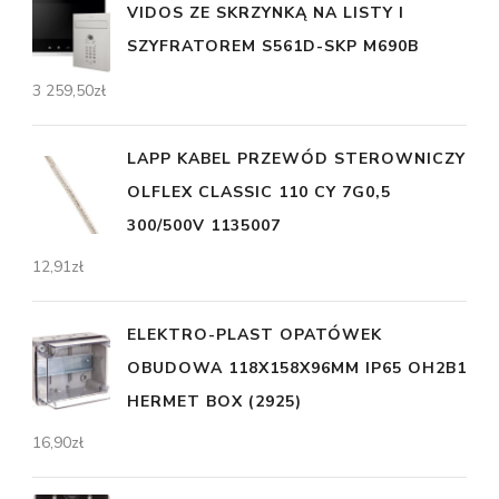
VIDOS ZE SKRZYNKĄ NA LISTY I
SZYFRATOREM S561D-SKP M690B
3 259,50
zł
LAPP KABEL PRZEWÓD STEROWNICZY
OLFLEX CLASSIC 110 CY 7G0,5
300/500V 1135007
12,91
zł
ELEKTRO-PLAST OPATÓWEK
OBUDOWA 118X158X96MM IP65 OH2B1
HERMET BOX (2925)
16,90
zł