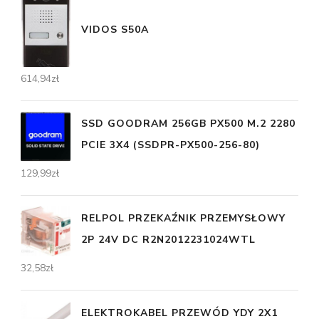
VIDOS S50A
614,94
zł
SSD GOODRAM 256GB PX500 M.2 2280
PCIE 3X4 (SSDPR-PX500-256-80)
129,99
zł
RELPOL PRZEKAŹNIK PRZEMYSŁOWY
2P 24V DC R2N2012231024WTL
32,58
zł
ELEKTROKABEL PRZEWÓD YDY 2X1