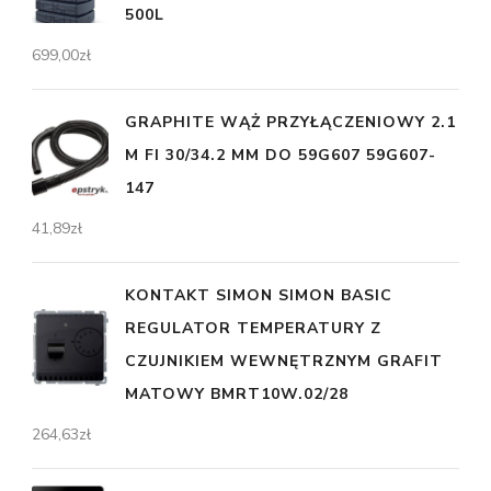
500L
699,00
zł
GRAPHITE WĄŻ PRZYŁĄCZENIOWY 2.1
M FI 30/34.2 MM DO 59G607 59G607-
147
41,89
zł
KONTAKT SIMON SIMON BASIC
REGULATOR TEMPERATURY Z
CZUJNIKIEM WEWNĘTRZNYM GRAFIT
MATOWY BMRT10W.02/28
264,63
zł