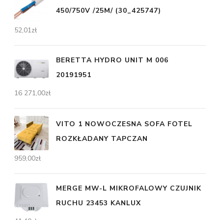
450/750V /25M/ (30_425747)
52,01
zł
BERETTA HYDRO UNIT M 006
20191951
16 271,00
zł
VITO 1 NOWOCZESNA SOFA FOTEL
ROZKŁADANY TAPCZAN
959,00
zł
MERGE MW-L MIKROFALOWY CZUJNIK
RUCHU 23453 KANLUX