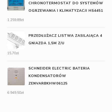
CHRONOTERMOSTAT DO SYSTEMÓW
OGRZEWANIA I KLIMATYZACJI HS4451
1 259,89
zł
PRZEDŁUŻACZ LISTWA ZASILAJĄCA 4
GNIAZDA 1,5M Z/U
15,70
zł
SCHNEIDER ELECTRIC BATERIA
KONDENSATORÓW
ZENVARBKHW06125
6 949,50
zł