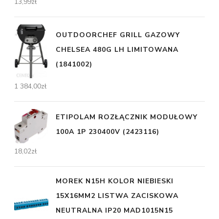
13,99
zł
OUTDOORCHEF GRILL GAZOWY
CHELSEA 480G LH LIMITOWANA
(1841002)
1 384,00
zł
ETIPOLAM ROZŁĄCZNIK MODUŁOWY
100A 1P 230400V (2423116)
18,02
zł
MOREK N15H KOLOR NIEBIESKI
15X16MM2 LISTWA ZACISKOWA
NEUTRALNA IP20 MAD1015N15