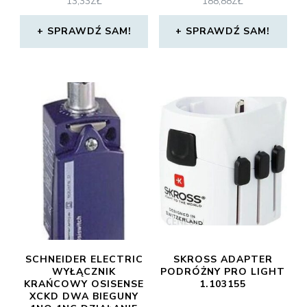
13,33
ZŁ
188,88
ZŁ
SPRAWDŹ SAM!
SPRAWDŹ SAM!
SCHNEIDER ELECTRIC
SKROSS ADAPTER
WYŁĄCZNIK
PODRÓŻNY PRO LIGHT
KRAŃCOWY OSISENSE
1.103155
XCKD DWA BIEGUNY