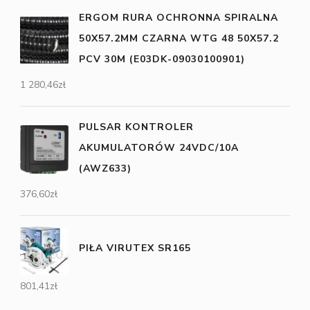
ERGOM RURA OCHRONNA SPIRALNA
50X57.2MM CZARNA WTG 48 50X57.2
PCV 30M (E03DK-09030100901)
1 280,46
zł
PULSAR KONTROLER
AKUMULATORÓW 24VDC/10A
(AWZ633)
376,60
zł
PIŁA VIRUTEX SR165
801,41
zł