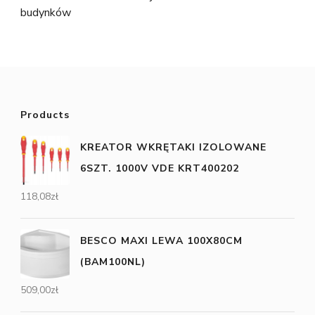
budynków
Products
KREATOR WKRĘTAKI IZOLOWANE
6SZT. 1000V VDE KRT400202
118,08
zł
BESCO MAXI LEWA 100X80CM
(BAM100NL)
509,00
zł