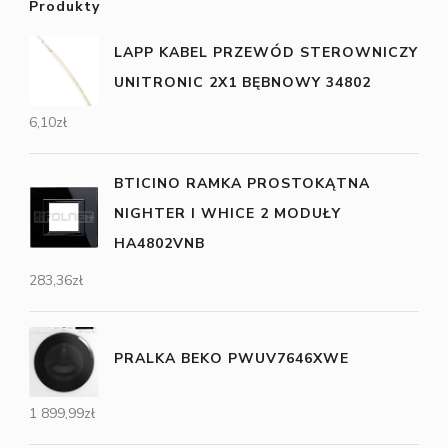
Produkty
LAPP KABEL PRZEWÓD STEROWNICZY
UNITRONIC 2X1 BĘBNOWY 34802
6,10
zł
BTICINO RAMKA PROSTOKĄTNA
NIGHTER I WHICE 2 MODUŁY
HA4802VNB
283,36
zł
PRALKA BEKO PWUV7646XWE
1 899,99
zł