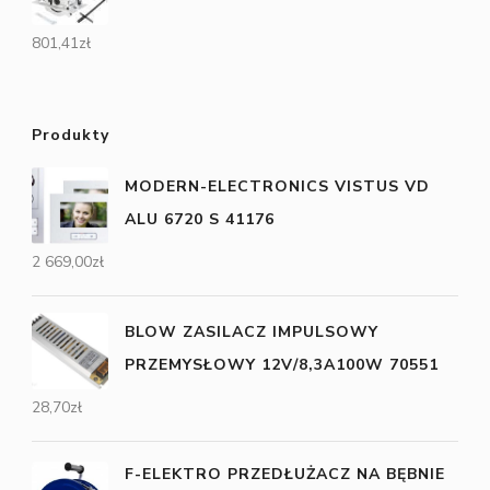
801,41
zł
Produkty
MODERN-ELECTRONICS VISTUS VD
ALU 6720 S 41176
2 669,00
zł
BLOW ZASILACZ IMPULSOWY
PRZEMYSŁOWY 12V/8,3A100W 70551
28,70
zł
F-ELEKTRO PRZEDŁUŻACZ NA BĘBNIE