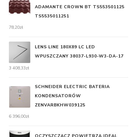
ADAMANTE CROWN BT TS553501125
TS5535011251
78,20
zł
LENS LINE 180X89 LC LED
WPUSZCZANY 38037-L930-W3-DA-17
3 408,33
zł
SCHNEIDER ELECTRIC BATERIA
KONDENSATORÓW
ZENVARBKHW039125
6 396,00
zł
OCZYSZCZACZ POWIETRZA IDEAL