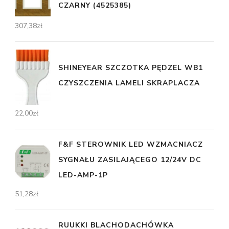
CZARNY (4525385)
307,38
zł
SHINEYEAR SZCZOTKA PĘDZEL WB1
CZYSZCZENIA LAMELI SKRAPLACZA
22,00
zł
F&F STEROWNIK LED WZMACNIACZ
SYGNAŁU ZASILAJĄCEGO 12/24V DC
LED-AMP-1P
51,28
zł
RUUKKI BLACHODACHÓWKA