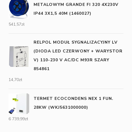
METALOWYM GRANDE FI 320 4X230V
IP44 3X1,5 40M (1460027)
541,57
zł
RELPOL MODUŁ SYGNALIZACYJNY LV
(DIODA LED CZERWONY + WARYSTOR
V) 110-230 V AC/DC M93R SZARY
854861
14,70
zł
TERMET ECOCONDENS NEX 1 FUN.
28KW (WKJ5631000000)
6 739,99
zł