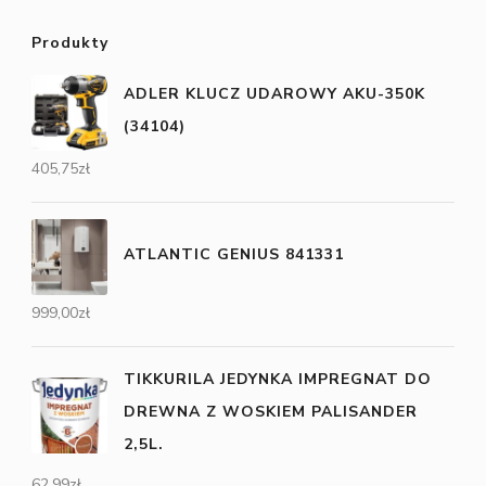
Produkty
ADLER KLUCZ UDAROWY AKU-350K
(34104)
405,75
zł
ATLANTIC GENIUS 841331
999,00
zł
TIKKURILA JEDYNKA IMPREGNAT DO
DREWNA Z WOSKIEM PALISANDER
2,5L.
62,99
zł