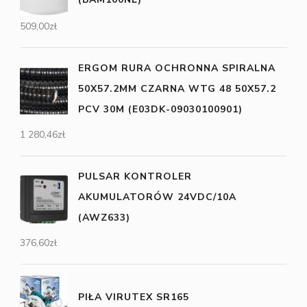
509,00
zł
ERGOM RURA OCHRONNA SPIRALNA
50X57.2MM CZARNA WTG 48 50X57.2
PCV 30M (E03DK-09030100901)
1 280,46
zł
PULSAR KONTROLER
AKUMULATORÓW 24VDC/10A
(AWZ633)
376,60
zł
PIŁA VIRUTEX SR165