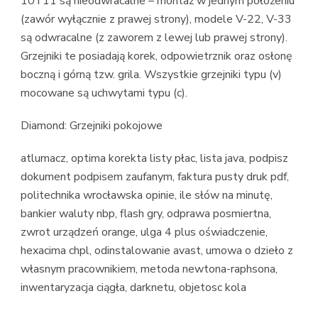
10 i 11 są nieodwracalne – montaż w jednym położeniu
(zawór wyłącznie z prawej strony), modele V-22, V-33
są odwracalne (z zaworem z lewej lub prawej strony).
Grzejniki te posiadają korek, odpowietrznik oraz osłonę
boczną i górną tzw. grila. Wszystkie grzejniki typu (v)
mocowane są uchwytami typu (c).
Diamond: Grzejniki pokojowe
atlumacz, optima korekta listy płac, lista java, podpisz
dokument podpisem zaufanym, faktura pusty druk pdf,
politechnika wrocławska opinie, ile słów na minutę,
bankier waluty nbp, flash gry, odprawa posmiertna,
zwrot urządzeń orange, ulga 4 plus oświadczenie,
hexacima chpl, odinstalowanie avast, umowa o dzieło z
własnym pracownikiem, metoda newtona-raphsona,
inwentaryzacja ciągła, darknetu, objetosc kola