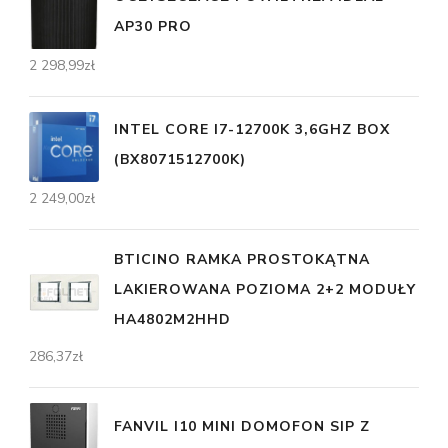
AP30 PRO
2 298,99
zł
INTEL CORE I7-12700K 3,6GHZ BOX
(BX8071512700K)
2 249,00
zł
BTICINO RAMKA PROSTOKĄTNA
LAKIEROWANA POZIOMA 2+2 MODUŁY
HA4802M2HHD
286,37
zł
FANVIL I10 MINI DOMOFON SIP Z