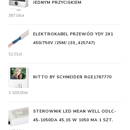
JEDNYM PRZYCISKIEM
387,04
zł
ELEKTROKABEL PRZEWÓD YDY 2X1
450/750V /25M/ (30_425747)
52,01
zł
RITTO BY SCHNEIDER RGE1787770
3 169,00
zł
STEROWNIK LED MEAN WELL ODLC-
45-1050DA 45.15 W 1050 MA 1 SZT.