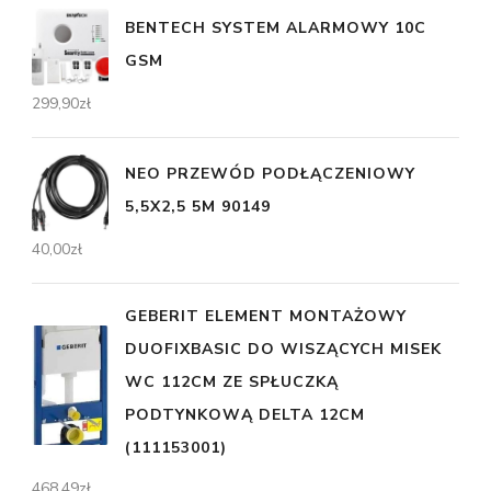
BENTECH SYSTEM ALARMOWY 10C
GSM
299,90
zł
NEO PRZEWÓD PODŁĄCZENIOWY
5,5X2,5 5M 90149
40,00
zł
GEBERIT ELEMENT MONTAŻOWY
DUOFIXBASIC DO WISZĄCYCH MISEK
WC 112CM ZE SPŁUCZKĄ
PODTYNKOWĄ DELTA 12CM
(111153001)
468,49
zł