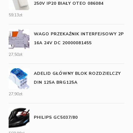
250V IP20 BIAŁY OTEO 086084
59,13
zł
WAGO PRZEKAŹNIK INTERFEJSOWY 2P
16A 24V DC 20000081455
27,50
zł
ADELID GŁÓWNY BLOK ROZDZIELCZY
DIN 125A BRG125A
27,90
zł
PHILIPS GC5037/80