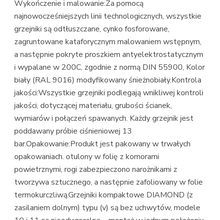
Wykończenie i malowanie:Za pomocą
najnowocześniejszych linii technologicznych, wszystkie
grzejniki są odtłuszczane, cynko fosforowane,
zagruntowane kataforycznym malowaniem wstępnym,
a następnie pokryte proszkiem antyelektrostatycznym
i wypalane w 200C, zgodnie z normą DIN 55900, Kolor
biały (RAL 9016) modyfikowany śnieżnobiały.Kontrola
jakości:Wszystkie grzejniki podlegają wnikliwej kontroli
jakości, dotyczącej materiału, grubości ścianek,
wymiarów i połączeń spawanych. Każdy grzejnik jest
poddawany próbie ciśnieniowej 13
bar.Opakowanie:Produkt jest pakowany w trwałych
opakowaniach. otulony w folię z komorami
powietrznymi, rogi zabezpieczono narożnikami z
tworzywa sztucznego, a następnie zafoliowany w folie
termokurczliwą.Grzejniki kompaktowe DIAMOND (z
zasilaniem dolnym) typu (v) są bez uchwytów, modele