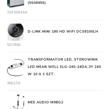
(5508955)
219 528,43
zł
D-LINK MINI 180 HD WIFI DCS8100LH
527,00
zł
TRANSFORMATOR LED, STEROWNIK
LED MEAN WELL ELG-240-24DA-3Y 240
W 10 A 1 SZT.
306,17
zł
MEE AUDIO M9BG2