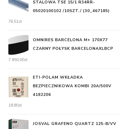
STALOWA TSE 15/1 R34RR-
05020100102 /10SZT./ (30_467185)
76,51
zł
OMNIRES BARCELONA M+ 170X77
CZARNY POŁYSK BARCELONAXLBCP
7 850,00
zł
ETI-POLAM WKŁADKA
BEZPIECZNIKOWA KOMBI 20A/500V
4182206
18,80
zł
JOSVAL GRAFENO QUARTZ 125-B/VV