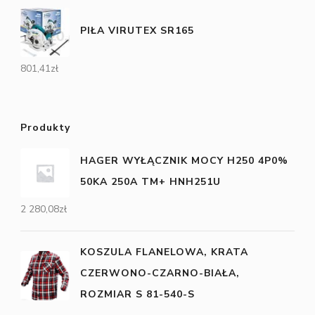
PIŁA VIRUTEX SR165
801,41
zł
Produkty
HAGER WYŁĄCZNIK MOCY H250 4P0%
50KA 250A TM+ HNH251U
2 280,08
zł
KOSZULA FLANELOWA, KRATA
CZERWONO-CZARNO-BIAŁA,
ROZMIAR S 81-540-S