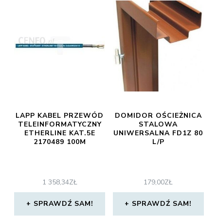
LAPP KABEL PRZEWÓD
DOMIDOR OŚCIEŻNICA
TELEINFORMATYCZNY
STALOWA
ETHERLINE KAT.5E
UNIWERSALNA FD1Z 80
2170489 100M
L/P
1 358,34
ZŁ
179,00
ZŁ
SPRAWDŹ SAM!
SPRAWDŹ SAM!