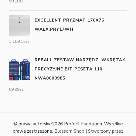
80,10
zł
EXCELLENT PRYZMAT 170X75
WAEX.PRY17WH
1 189,15
zł
REBALL ZESTAW NARZĘDZI WKRĘTAKI
PRECYZYJNE BIT PĘSETA 110
NWA0000985
59,99
zł
© prawa autorskie2026
Perfect Fundation
. Wszelkie
prawa zastrzeżone.
Blossom Shop | Stworzony przez