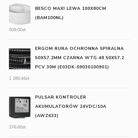
BESCO MAXI LEWA 100X80CM
(BAM100NL)
509,00
zł
ERGOM RURA OCHRONNA SPIRALNA
50X57.2MM CZARNA WTG 48 50X57.2
PCV 30M (E03DK-09030100901)
1 280,46
zł
PULSAR KONTROLER
AKUMULATORÓW 24VDC/10A
(AWZ633)
376,60
zł