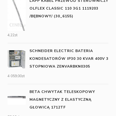
LAPP KABEL PRZEWÓD STEROWNICZY
OLFLEX CLASSIC 110 3G1 1119203
/BĘBNOWY/ (30_6155)
4,22
zł
SCHNEIDER ELECTRIC BATERIA
KONDESATORÓW IP30 30 KVAR 400V 3
STOPNIOWA ZENVARBKN0305
4 059,00
zł
BETA CHWYTAK TELESKOPOWY
MAGNETYCZNY Z ELASTYCZNĄ
GŁOWICĄ 1712TF