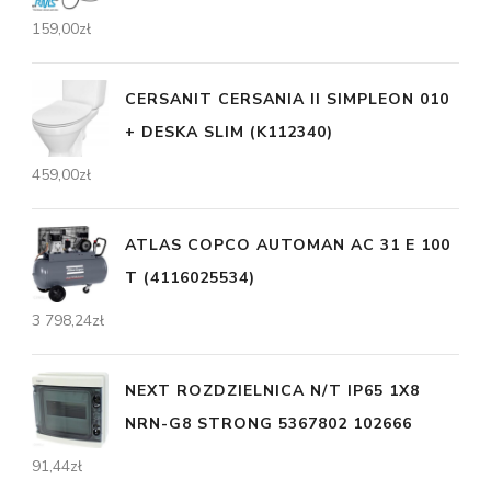
159,00
zł
CERSANIT CERSANIA II SIMPLEON 010
+ DESKA SLIM (K112340)
459,00
zł
ATLAS COPCO AUTOMAN AC 31 E 100
T (4116025534)
3 798,24
zł
NEXT ROZDZIELNICA N/T IP65 1X8
NRN-G8 STRONG 5367802 102666
91,44
zł