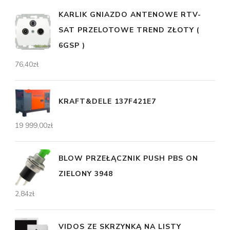
KARLIK GNIAZDO ANTENOWE RTV-
SAT PRZELOTOWE TREND ZŁOTY (
6GSP )
76,40
zł
KRAFT&DELE 137F421E7
19 999,00
zł
BLOW PRZEŁĄCZNIK PUSH PBS ON
ZIELONY 3948
2,84
zł
VIDOS ZE SKRZYNKĄ NA LISTY