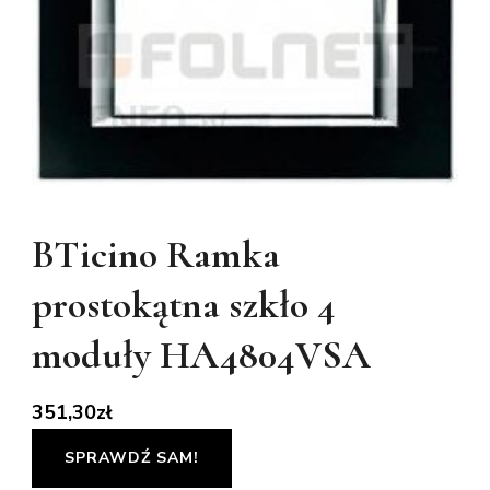
BTicino Ramka
prostokątna szkło 4
moduły HA4804VSA
351,30
zł
SPRAWDŹ SAM!