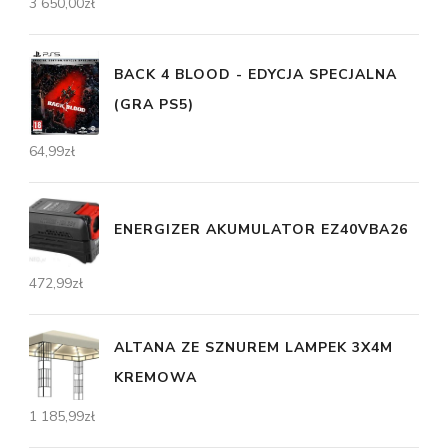
3 650,00
zł
BACK 4 BLOOD - EDYCJA SPECJALNA
(GRA PS5)
64,99
zł
ENERGIZER AKUMULATOR EZ40VBA26
472,99
zł
ALTANA ZE SZNUREM LAMPEK 3X4M
KREMOWA
1 185,99
zł