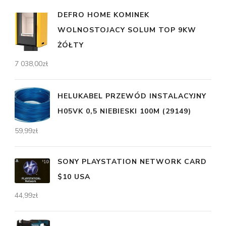
DEFRO HOME KOMINEK
WOLNOSTOJACY SOLUM TOP 9KW
ŻÓŁTY
7 038,00
zł
HELUKABEL PRZEWÓD INSTALACYJNY
H05VK 0,5 NIEBIESKI 100M (29149)
59,99
zł
SONY PLAYSTATION NETWORK CARD
$10 USA
44,99
zł