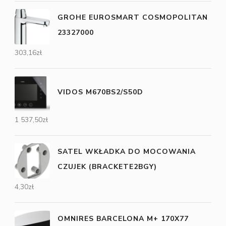
GROHE EUROSMART COSMOPOLITAN
23327000
303,16
zł
VIDOS M670BS2/S50D
1 537,50
zł
SATEL WKŁADKA DO MOCOWANIA
CZUJEK (BRACKETE2BGY)
4,30
zł
OMNIRES BARCELONA M+ 170X77