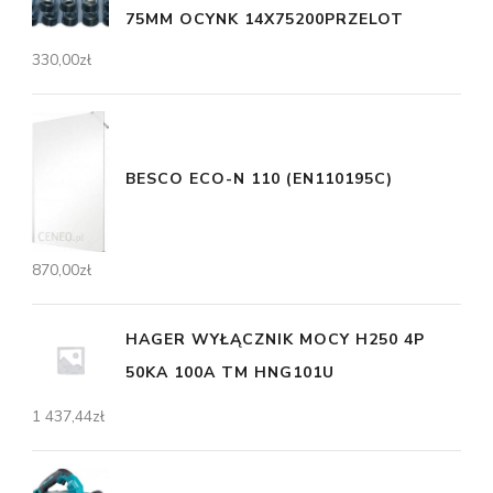
75MM OCYNK 14X75200PRZELOT
330,00
zł
BESCO ECO-N 110 (EN110195C)
870,00
zł
HAGER WYŁĄCZNIK MOCY H250 4P
50KA 100A TM HNG101U
1 437,44
zł