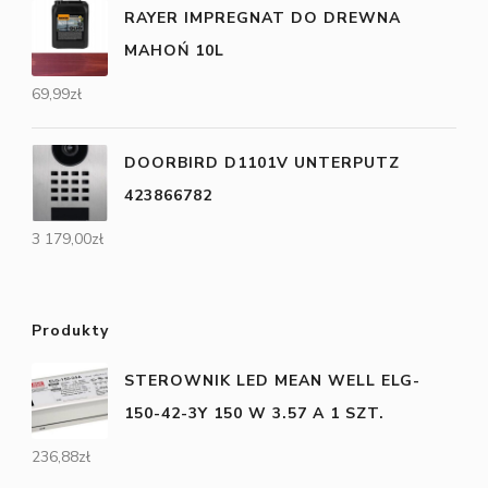
RAYER IMPREGNAT DO DREWNA
MAHOŃ 10L
69,99
zł
DOORBIRD D1101V UNTERPUTZ
423866782
3 179,00
zł
Produkty
STEROWNIK LED MEAN WELL ELG-
150-42-3Y 150 W 3.57 A 1 SZT.
236,88
zł