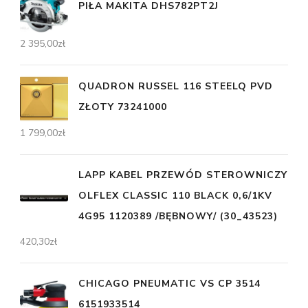
PIŁA MAKITA DHS782PT2J
2 395,00
zł
QUADRON RUSSEL 116 STEELQ PVD
ZŁOTY 73241000
1 799,00
zł
LAPP KABEL PRZEWÓD STEROWNICZY
OLFLEX CLASSIC 110 BLACK 0,6/1KV
4G95 1120389 /BĘBNOWY/ (30_43523)
420,30
zł
CHICAGO PNEUMATIC VS CP 3514
6151933514