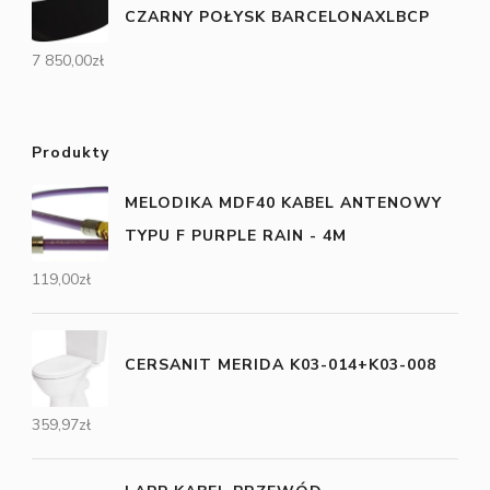
CZARNY POŁYSK BARCELONAXLBCP
7 850,00
zł
Produkty
MELODIKA MDF40 KABEL ANTENOWY
TYPU F PURPLE RAIN - 4M
119,00
zł
CERSANIT MERIDA K03-014+K03-008
359,97
zł