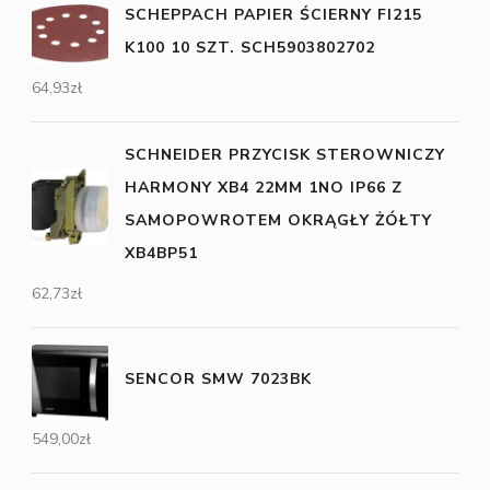
SCHEPPACH PAPIER ŚCIERNY FI215
K100 10 SZT. SCH5903802702
64,93
zł
SCHNEIDER PRZYCISK STEROWNICZY
HARMONY XB4 22MM 1NO IP66 Z
SAMOPOWROTEM OKRĄGŁY ŻÓŁTY
XB4BP51
62,73
zł
SENCOR SMW 7023BK
549,00
zł