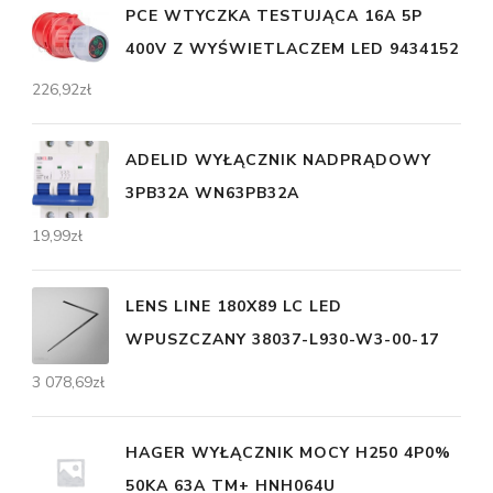
PCE WTYCZKA TESTUJĄCA 16A 5P
400V Z WYŚWIETLACZEM LED 9434152
226,92
zł
ADELID WYŁĄCZNIK NADPRĄDOWY
3PB32A WN63PB32A
19,99
zł
LENS LINE 180X89 LC LED
WPUSZCZANY 38037-L930-W3-00-17
3 078,69
zł
HAGER WYŁĄCZNIK MOCY H250 4P0%
50KA 63A TM+ HNH064U