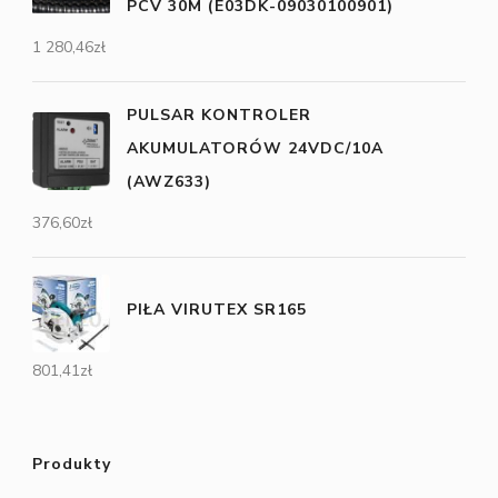
PCV 30M (E03DK-09030100901)
1 280,46
zł
PULSAR KONTROLER
AKUMULATORÓW 24VDC/10A
(AWZ633)
376,60
zł
PIŁA VIRUTEX SR165
801,41
zł
Produkty