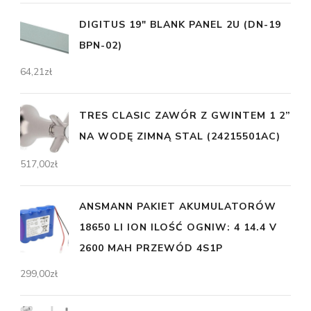
DIGITUS 19" BLANK PANEL 2U (DN-19
BPN-02)
64,21
zł
TRES CLASIC ZAWÓR Z GWINTEM 1 2”
NA WODĘ ZIMNĄ STAL (24215501AC)
517,00
zł
ANSMANN PAKIET AKUMULATORÓW
18650 LI ION ILOŚĆ OGNIW: 4 14.4 V
2600 MAH PRZEWÓD 4S1P
299,00
zł