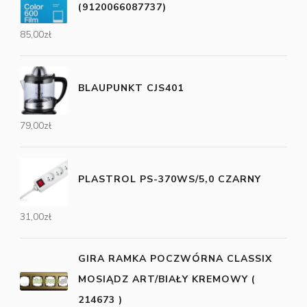
(9120066087737)
85,00
zł
BLAUPUNKT CJS401
79,00
zł
PLASTROL PS-370WS/5,0 CZARNY
31,00
zł
GIRA RAMKA POCZWÓRNA CLASSIX
MOSIĄDZ ART/BIAŁY KREMOWY (
214673 )