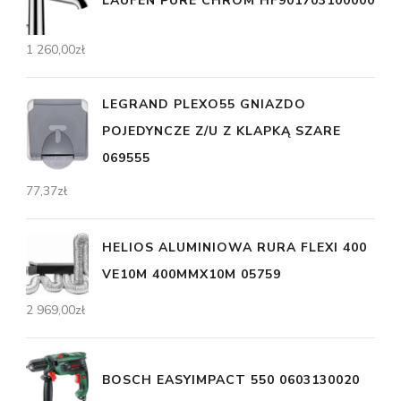
LAUFEN PURE CHROM HF901703100000
1 260,00
zł
LEGRAND PLEXO55 GNIAZDO
POJEDYNCZE Z/U Z KLAPKĄ SZARE
069555
77,37
zł
HELIOS ALUMINIOWA RURA FLEXI 400
VE10M 400MMX10M 05759
2 969,00
zł
BOSCH EASYIMPACT 550 0603130020