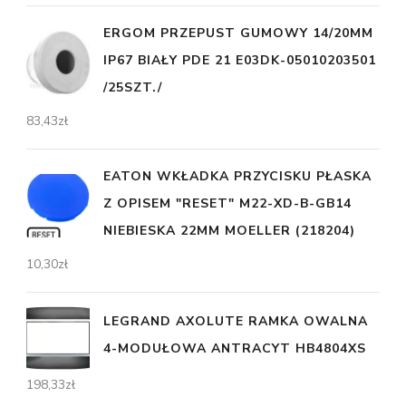
ERGOM PRZEPUST GUMOWY 14/20MM
IP67 BIAŁY PDE 21 E03DK-05010203501
/25SZT./
83,43
zł
EATON WKŁADKA PRZYCISKU PŁASKA
Z OPISEM "RESET" M22-XD-B-GB14
NIEBIESKA 22MM MOELLER (218204)
10,30
zł
LEGRAND AXOLUTE RAMKA OWALNA
4-MODUŁOWA ANTRACYT HB4804XS
198,33
zł