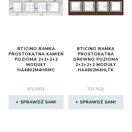
BTICINO RAMKA
BTICINO RAMKA
PROSTOKĄTNA KAMIEŃ
PROSTOKĄTNA
POZIOMA 2+2+2+2
DREWNO POZIOMA
MODUŁY
2+2+2+2 MODUŁY
HA4802M4HRMC
HA4802M4HLTK
876,69
ZŁ
703,76
ZŁ
SPRAWDŹ SAM!
SPRAWDŹ SAM!