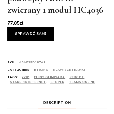
zwierany 1 moduł HC4036
77,85
zł
SPRAWDŹ SAM!
SKU:
A0AF25D187A9
CATEGORIES:
BTICINO
,
KLAWISZE I RAMKI
TAGS:
7ZIP
,
CHINY OLIMPIADA
,
REBOOT
,
STARLINK INTERNET
,
STOPER
,
TEAMS ONLINE
DESCRIPTION