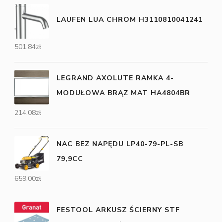
LAUFEN LUA CHROM H3110810041241
501,84
zł
LEGRAND AXOLUTE RAMKA 4-
MODUŁOWA BRĄZ MAT HA4804BR
214,08
zł
NAC BEZ NAPĘDU LP40-79-PL-SB
79,9CC
659,00
zł
FESTOOL ARKUSZ ŚCIERNY STF