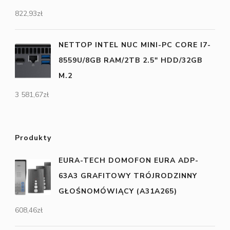
822,93
zł
NETTOP INTEL NUC MINI-PC CORE I7-
8559U/8GB RAM/2TB 2.5" HDD/32GB
M.2
3 581,67
zł
Produkty
EURA-TECH DOMOFON EURA ADP-
63A3 GRAFITOWY TRÓJRODZINNY
GŁOŚNOMÓWIĄCY (A31A265)
608,46
zł