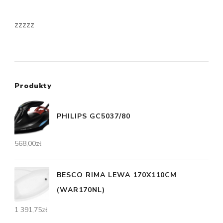
zzzzz
Produkty
PHILIPS GC5037/80
568,00
zł
BESCO RIMA LEWA 170X110CM
(WAR170NL)
1 391,75
zł