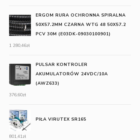
ERGOM RURA OCHRONNA SPIRALNA
50X57.2MM CZARNA WTG 48 50X57.2
PCV 30M (E03DK-09030100901)
1 280,46
zł
PULSAR KONTROLER
AKUMULATORÓW 24VDC/10A
(AWZ633)
376,60
zł
PIŁA VIRUTEX SR165
801,41
zł