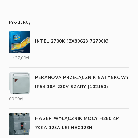
Produkty
INTEL 2700K (BX80623I72700K)
1 437,00
zł
PERANOVA PRZEŁĄCZNIK NATYNKOWY
IP54 10A 230V SZARY (102450)
60,99
zł
HAGER WYŁĄCZNIK MOCY H250 4P
70KA 125A LSI HEC126H