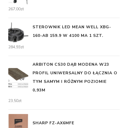
267,00
zł
STEROWNIK LED MEAN WELL XBG-
160-AB 159.9 W 4100 MA 1 SZT.
284,93
zł
ARBITON CS30 DĄB MODENA W23
PROFIL UNIWERSALNY DO ŁĄCZNIA O
TYM SAMYM I RÓŻNYM POZIOMIE
0,93M
23,50
zł
SHARP FZ-AX6MFE