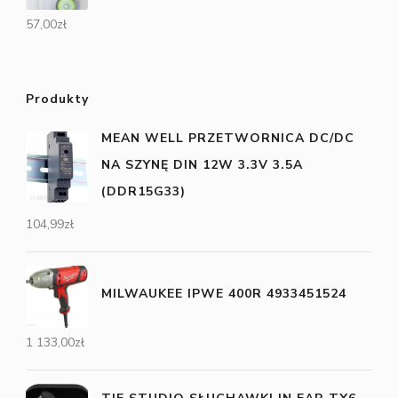
57,00
zł
Produkty
MEAN WELL PRZETWORNICA DC/DC
NA SZYNĘ DIN 12W 3.3V 3.5A
(DDR15G33)
104,99
zł
MILWAUKEE IPWE 400R 4933451524
1 133,00
zł