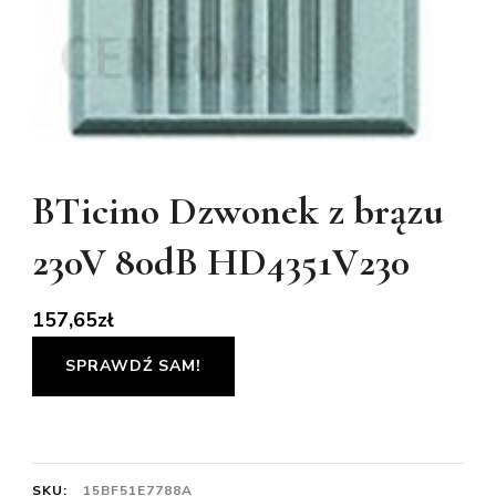
BTicino Dzwonek z brązu
230V 80dB HD4351V230
157,65
zł
SPRAWDŹ SAM!
SKU:
15BF51E7788A