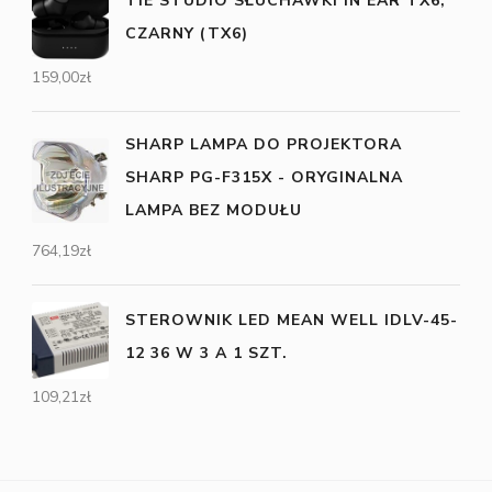
TIE STUDIO SŁUCHAWKI IN EAR TX6,
CZARNY (TX6)
159,00
zł
SHARP LAMPA DO PROJEKTORA
SHARP PG-F315X - ORYGINALNA
LAMPA BEZ MODUŁU
764,19
zł
STEROWNIK LED MEAN WELL IDLV-45-
12 36 W 3 A 1 SZT.
109,21
zł