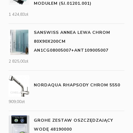
MODUŁEM (5J.01201.001)
1 424,83
zł
SANSWISS ANNEA LEWA CHROM
80X90X200CM
AN1CG08005007+ANT109005007
2 825,00
zł
NORDAQUA RHAPSODY CHROM 5550
909,00
zł
GROHE ZESTAW OSZCZĘDZAJĄCY
WODĘ 48190000