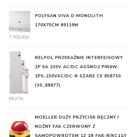
POLYSAN VIVA D MONOLITH
170X75CM 89119M
7 703,00
zł
RELPOL PRZEKAŹNIK INTERFEJSOWY
1P 6A 230V AC/DC AGSNO2 PIR6W-
1PS-230VAC/DC-R SZARE CE 858730
(30_88877)
69,27
zł
MOELLER DUŻY PRZYCISK RĘCZNY I
NOŻNY FAK CZERWONY Z
SAMOPOWROTEM 1Z 1R FAK-R/KC11/I