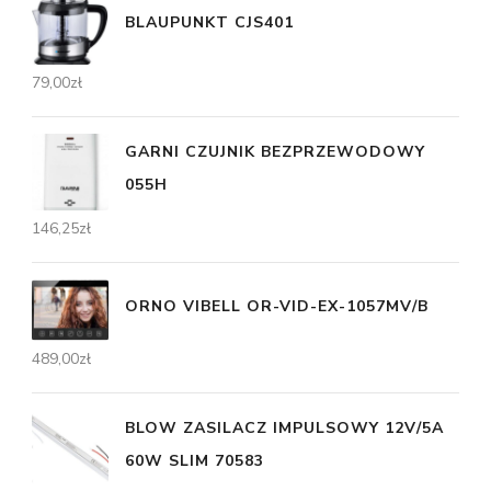
BLAUPUNKT CJS401
79,00
zł
GARNI CZUJNIK BEZPRZEWODOWY
055H
146,25
zł
ORNO VIBELL OR-VID-EX-1057MV/B
489,00
zł
BLOW ZASILACZ IMPULSOWY 12V/5A
60W SLIM 70583