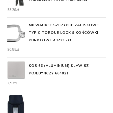
58,29
zł
MILWAUKEE SZCZYPCE ZACISKOWE
TYP C TORQUE LOCK 9 KOŃCÓWKI
PUNKTOWE 48223533
90,85
zł
KOS 66 (ALUMINIUM) KLAWISZ
POJEDYNCZY 664021
7,93
zł