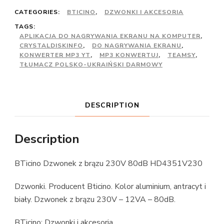
CATEGORIES:
BTICINO
,
DZWONKI I AKCESORIA
TAGS:
APLIKACJA DO NAGRYWANIA EKRANU NA KOMPUTER
,
CRYSTALDISKINFO
,
DO NAGRYWANIA EKRANU
,
KONWERTER MP3 YT
,
MP3 KONWERTUJ
,
TEAMSY
,
TŁUMACZ POLSKO-UKRAIŃSKI DARMOWY
DESCRIPTION
Description
BTicino Dzwonek z brązu 230V 80dB HD4351V230
Dzwonki. Producent Bticino. Kolor aluminium, antracyt i
biały. Dzwonek z brązu 230V – 12VA – 80dB.
BTicino: Dzwonki i akcesoria