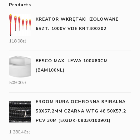
Products
KREATOR WKRĘTAKI IZOLOWANE
6SZT. 1000V VDE KRT400202
118,08
zł
BESCO MAXI LEWA 100X80CM
(BAM100NL)
509,00
zł
ERGOM RURA OCHRONNA SPIRALNA
50X57.2MM CZARNA WTG 48 50X57.2
PCV 30M (E03DK-09030100901)
1 280,46
zł