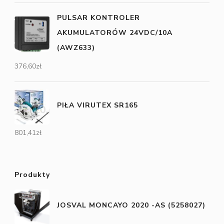
PULSAR KONTROLER
AKUMULATORÓW 24VDC/10A
(AWZ633)
376,60
zł
PIŁA VIRUTEX SR165
801,41
zł
Produkty
JOSVAL MONCAYO 2020 -AS (5258027)