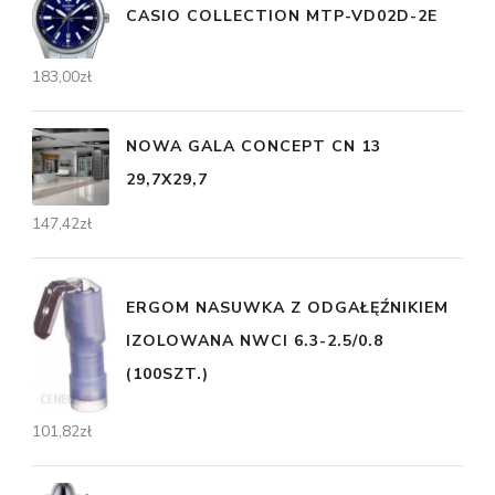
CASIO COLLECTION MTP-VD02D-2E
183,00
zł
NOWA GALA CONCEPT CN 13
29,7X29,7
147,42
zł
ERGOM NASUWKA Z ODGAŁĘŹNIKIEM
IZOLOWANA NWCI 6.3-2.5/0.8
(100SZT.)
101,82
zł