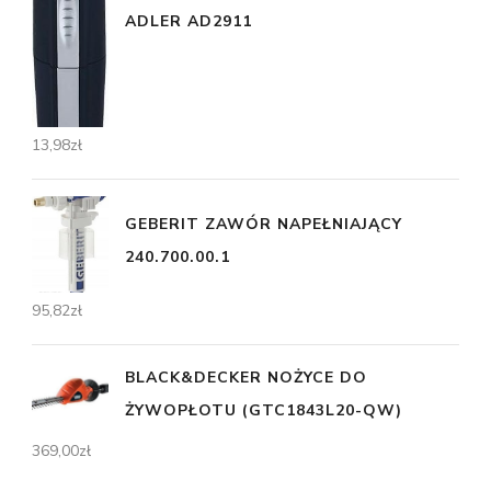
ADLER AD2911
13,98
zł
GEBERIT ZAWÓR NAPEŁNIAJĄCY
240.700.00.1
95,82
zł
BLACK&DECKER NOŻYCE DO
ŻYWOPŁOTU (GTC1843L20-QW)
369,00
zł