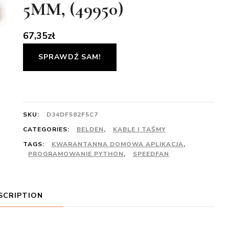
5MM, (49950)
67,35
zł
SPRAWDŹ SAM!
SKU:
D34DF582F5C7
CATEGORIES:
BELDEN
,
KABLE I TAŚMY
TAGS:
KWARANTANNA DOMOWA APLIKACJA
,
PROGRAMOWANIE PYTHON
,
SPEEDFAN
SCRIPTION