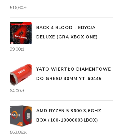
516,60
zł
BACK 4 BLOOD - EDYCJA
DELUXE (GRA XBOX ONE)
99,00
zł
YATO WIERTŁO DIAMENTOWE
DO GRESU 30MM YT-60445
64,00
zł
AMD RYZEN 5 3600 3,6GHZ
BOX (100-100000031BOX)
563,86
zł