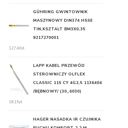
GÜHRING GWINTOWNIK
MASZYNOWY DIN374 HSSE
TIN,KSZTALT BM3X0,35
8217270001
127,40
zł
LAPP KABEL PRZEWÓD
STEROWNICZY OLFLEX
CLASSIC 115 CY 4G2,5 1136404
/BĘBNOWY/ (30_6030)
18,15
zł
HAGER NASADKA IR CZUJNIKA
RUCHU KOMFORT 2,2 M,