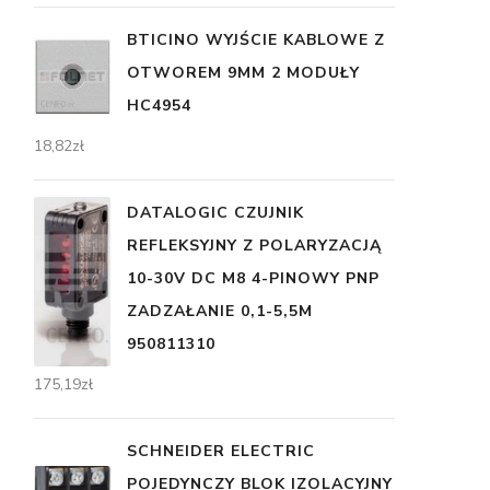
BTICINO WYJŚCIE KABLOWE Z
OTWOREM 9MM 2 MODUŁY
HC4954
18,82
zł
DATALOGIC CZUJNIK
REFLEKSYJNY Z POLARYZACJĄ
10-30V DC M8 4-PINOWY PNP
ZADZAŁANIE 0,1-5,5M
950811310
175,19
zł
SCHNEIDER ELECTRIC
POJEDYNCZY BLOK IZOLACYJNY