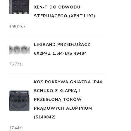
XEN-T DO OBWODU
STERUJĄCEGO (XENT1192)
195,09
zł
LEGRAND PRZEDŁUŻACZ
6X2P+Z 1.5M-B/S 49484
75,77
zł
KOS POKRYWA GNIAZDA IP44
SCHUKO Z KLAPKĄ I
PRZESŁONĄ TORÓW
PRĄDOWYCH ALUMINIUM
(5140042)
17,44
zł