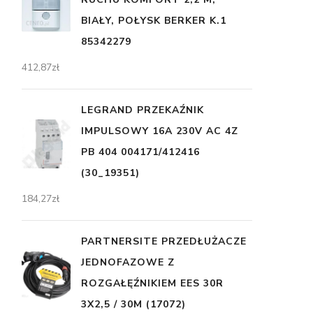
BIAŁY, POŁYSK BERKER K.1
85342279
412,87
zł
LEGRAND PRZEKAŹNIK
IMPULSOWY 16A 230V AC 4Z
PB 404 004171/412416
(30_19351)
184,27
zł
PARTNERSITE PRZEDŁUŻACZE
JEDNOFAZOWE Z
ROZGAŁĘŹNIKIEM EES 30R
3X2,5 / 30M (17072)