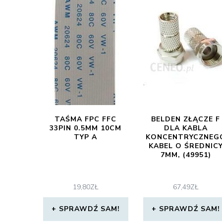
TAŚMA FPC FFC
BELDEN ZŁĄCZE F
33PIN 0.5MM 10CM
DLA KABLA
TYP A
KONCENTRYCZNEG
KABEL O ŚREDNIC
7MM, (49951)
19,80
ZŁ
67,49
ZŁ
SPRAWDŹ SAM!
SPRAWDŹ SAM!