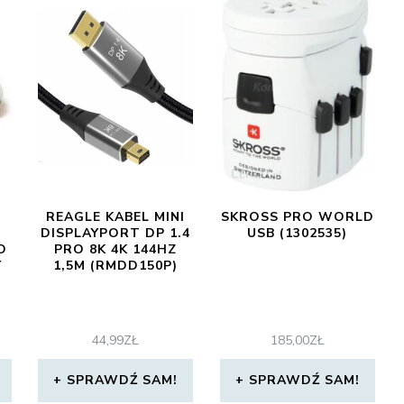
REAGLE KABEL MINI
SKROSS PRO WORLD
DISPLAYPORT DP 1.4
USB (1302535)
O
PRO 8K 4K 144HZ
Y
1,5M (RMDD150P)
44,99
ZŁ
185,00
ZŁ
SPRAWDŹ SAM!
SPRAWDŹ SAM!