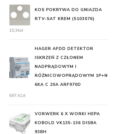
KOS POKRYWA DO GNIAZDA
RTV-SAT KREM (5103076)
10,34
zł
HAGER AFDD DETEKTOR
ISKRZEŃ Z CZŁONEM
NADPRĄDOWYM I
RÓŻNICOWOPRĄDOWYM 1P+N
6KA C 20A ARF970D
697,41
zł
VORWERK 6 X WORKI HEPA
KOBOLD VK135-136 DISBA
93BH