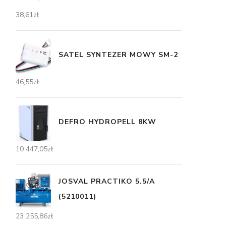
38,61
zł
SATEL SYNTEZER MOWY SM-2
46,55
zł
DEFRO HYDROPELL 8KW
10 447,05
zł
JOSVAL PRACTIKO 5.5/A
(5210011)
23 255,86
zł