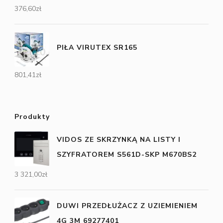
376,60
zł
PIŁA VIRUTEX SR165
801,41
zł
Produkty
VIDOS ZE SKRZYNKĄ NA LISTY I
SZYFRATOREM S561D-SKP M670BS2
3 321,00
zł
DUWI PRZEDŁUŻACZ Z UZIEMIENIEM
4G 3M 69277401