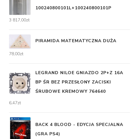
100240800101L+100240800101P
3 817,00
zł
PIRAMIDA MATEMATYCZNA DUŻA
78,00
zł
LEGRAND NILOE GNIAZDO 2P+Z 16A
BP ŚR BEZ PRZESŁONY ZACISKI
ŚRUBOWE KREMOWY 764640
6,47
zł
BACK 4 BLOOD - EDYCJA SPECJALNA
(GRA PS4)