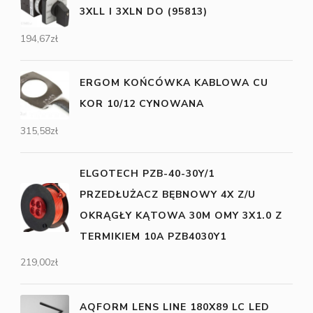
3XLL I 3XLN DO (95813)
194,67
zł
ERGOM KOŃCÓWKA KABLOWA CU
KOR 10/12 CYNOWANA
315,58
zł
ELGOTECH PZB-40-30Y/1
PRZEDŁUŻACZ BĘBNOWY 4X Z/U
OKRĄGŁY KĄTOWA 30M OMY 3X1.0 Z
TERMIKIEM 10A PZB4030Y1
219,00
zł
AQFORM LENS LINE 180X89 LC LED