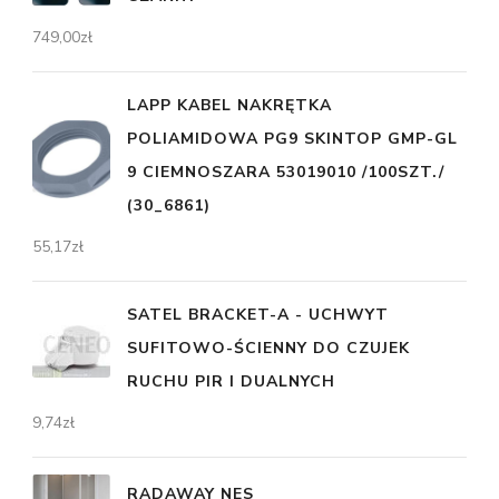
749,00
zł
LAPP KABEL NAKRĘTKA
POLIAMIDOWA PG9 SKINTOP GMP-GL
9 CIEMNOSZARA 53019010 /100SZT./
(30_6861)
55,17
zł
SATEL BRACKET-A - UCHWYT
SUFITOWO-ŚCIENNY DO CZUJEK
RUCHU PIR I DUALNYCH
9,74
zł
RADAWAY NES