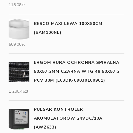
118,08
zł
BESCO MAXI LEWA 100X80CM
(BAM100NL)
509,00
zł
ERGOM RURA OCHRONNA SPIRALNA
50X57.2MM CZARNA WTG 48 50X57.2
PCV 30M (E03DK-09030100901)
1 280,46
zł
PULSAR KONTROLER
AKUMULATORÓW 24VDC/10A
(AWZ633)