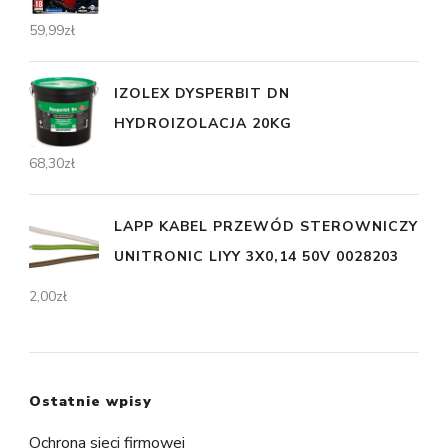
59,99
zł
IZOLEX DYSPERBIT DN
HYDROIZOLACJA 20KG
68,30
zł
LAPP KABEL PRZEWÓD STEROWNICZY
UNITRONIC LIYY 3X0,14 50V 0028203
2,00
zł
Ostatnie wpisy
Ochrona sieci firmowej