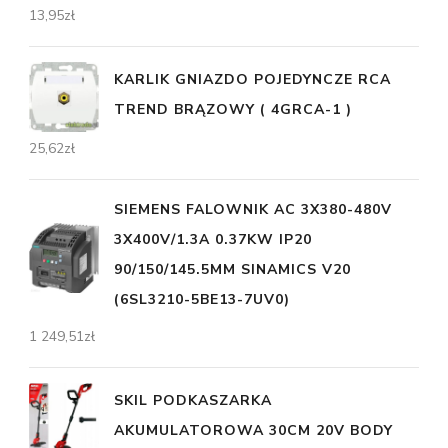
13,95
zł
KARLIK GNIAZDO POJEDYNCZE RCA
TREND BRĄZOWY ( 4GRCA-1 )
25,62
zł
SIEMENS FALOWNIK AC 3X380-480V
3X400V/1.3A 0.37KW IP20
90/150/145.5MM SINAMICS V20
(6SL3210-5BE13-7UV0)
1 249,51
zł
SKIL PODKASZARKA
AKUMULATOROWA 30CM 20V BODY