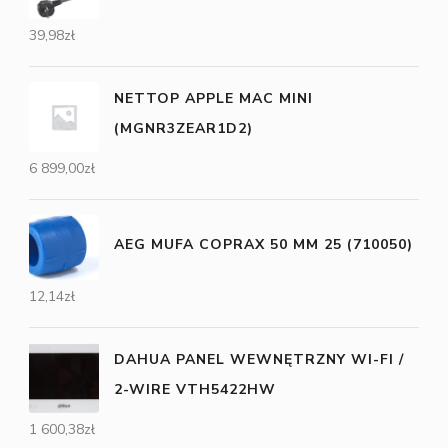
39,98
zł
NETTOP APPLE MAC MINI
(MGNR3ZEAR1D2)
6 899,00
zł
AEG MUFA COPRAX 50 MM 25 (710050)
12,14
zł
DAHUA PANEL WEWNĘTRZNY WI-FI /
2-WIRE VTH5422HW
1 600,38
zł