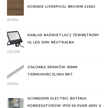
KOŃSKIE LIVERPOOL BROWN 31X62
65,56
zł
KANLUX NAŚWIETLACZ ZEWNĘTRZNY
IQ LED 50W NEUTRALNA
102,29
zł
OSŁONKA SPAWÓW 45MM
TERMOKURCZLIWA BKT
19,49
zł
SCHNEIDER ELECTRIC BATERIA
KONDESATORÓW IP30 50 KVAR 400V 4