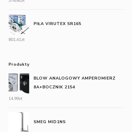
376,60
zł
PIŁA VIRUTEX SR165
801,41
zł
Produkty
BLOW ANALOGOWY AMPEROMIERZ
8A+BOCZNIK 2154
14,99
zł
SMEG MID1NS