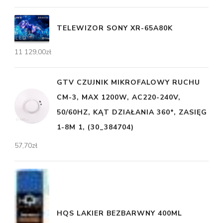
TELEWIZOR SONY XR-65A80K
11 129,00
zł
GTV CZUJNIK MIKROFALOWY RUCHU
CM-3, MAX 1200W, AC220-240V,
50/60HZ, KĄT DZIAŁANIA 360*, ZASIĘG
1-8M 1, (30_384704)
57,70
zł
HQS LAKIER BEZBARWNY 400ML