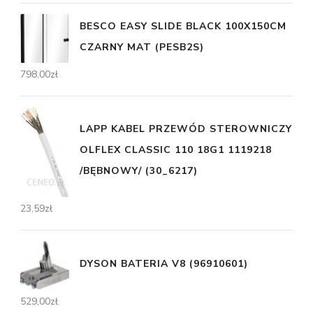
BESCO EASY SLIDE BLACK 100X150CM
CZARNY MAT (PESB2S)
798,00
zł
LAPP KABEL PRZEWÓD STEROWNICZY
OLFLEX CLASSIC 110 18G1 1119218
/BĘBNOWY/ (30_6217)
23,59
zł
DYSON BATERIA V8 (96910601)
529,00
zł