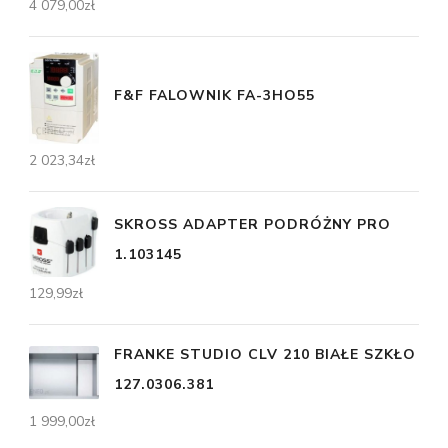
4 079,00
zł
F&F FALOWNIK FA-3HO55
2 023,34
zł
SKROSS ADAPTER PODRÓŻNY PRO
1.103145
129,99
zł
FRANKE STUDIO CLV 210 BIAŁE SZKŁO
127.0306.381
1 999,00
zł