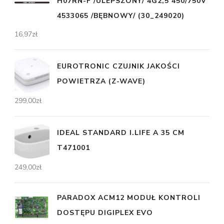
H07RN-F /ULEPSZONY/ 4G2,5 450/750V
4533065 /BĘBNOWY/ (30_249020)
16,97
zł
EUROTRONIC CZUJNIK JAKOŚCI
POWIETRZA (Z-WAVE)
299,00
zł
IDEAL STANDARD I.LIFE A 35 CM
T471001
249,00
zł
PARADOX ACM12 MODUŁ KONTROLI
DOSTĘPU DIGIPLEX EVO