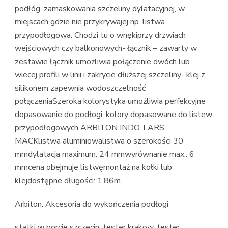
podłóg, zamaskowania szczeliny dylatacyjnej, w
miejscach gdzie nie przykrywajej np. listwa
przypodłogowa. Chodzi tu o wnękiprzy drzwiach
wejściowych czy balkonowych- łącznik – zawarty w
zestawie łącznik umożliwia połączenie dwóch lub
wiecej profili w linii i zakrycie dłuższej szczeliny- klej z
silikonem zapewnia wodoszczelność
połączeniaSzeroka kolorystyka umożliwia perfekcyjne
dopasowanie do podłogi, kolory dopasowane do listew
przypodłogowych ARBITON INDO, LARS,
MACKlistwa aluminiowalistwa o szerokości 30
mmdylatacja maximum: 24 mmwyrównanie max.: 6
mmcena obejmuje listwęmontaż na kołki lub
klejdostępne długości: 1,86m
Arbiton: Akcesoria do wykończenia podłogi
statki w porcie szczecin, tester krakow, tester