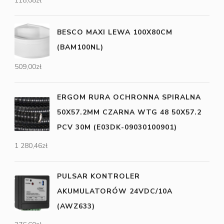
118,08
zł
BESCO MAXI LEWA 100X80CM
(BAM100NL)
509,00
zł
ERGOM RURA OCHRONNA SPIRALNA
50X57.2MM CZARNA WTG 48 50X57.2
PCV 30M (E03DK-09030100901)
1 280,46
zł
PULSAR KONTROLER
AKUMULATORÓW 24VDC/10A
(AWZ633)