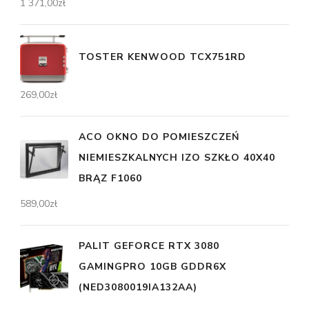
1 371,00
zł
TOSTER KENWOOD TCX751RD
269,00
zł
ACO OKNO DO POMIESZCZEŃ
NIEMIESZKALNYCH IZO SZKŁO 40X40
BRĄZ F1060
589,00
zł
PALIT GEFORCE RTX 3080
GAMINGPRO 10GB GDDR6X
(NED3080019IA132AA)