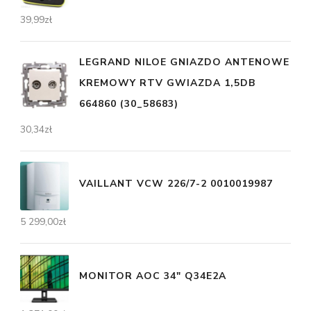
39,99
zł
LEGRAND NILOE GNIAZDO ANTENOWE
KREMOWY RTV GWIAZDA 1,5DB
664860 (30_58683)
30,34
zł
VAILLANT VCW 226/7-2 0010019987
5 299,00
zł
MONITOR AOC 34" Q34E2A