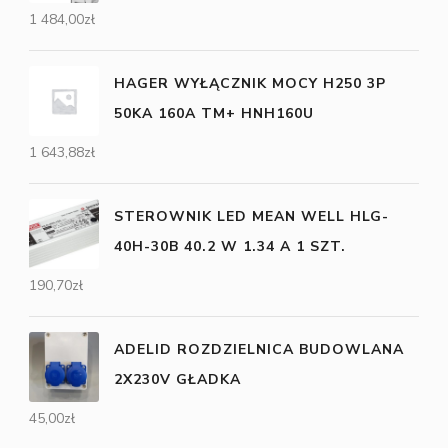
1 484,00
zł
HAGER WYŁĄCZNIK MOCY H250 3P
50KA 160A TM+ HNH160U
1 643,88
zł
STEROWNIK LED MEAN WELL HLG-
40H-30B 40.2 W 1.34 A 1 SZT.
190,70
zł
ADELID ROZDZIELNICA BUDOWLANA
2X230V GŁADKA
45,00
zł