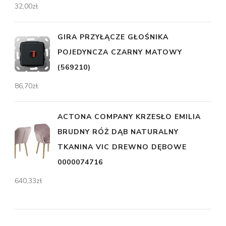
32,00
zł
GIRA PRZYŁĄCZE GŁOŚNIKA
POJEDYNCZA CZARNY MATOWY
(569210)
86,70
zł
ACTONA COMPANY KRZESŁO EMILIA
BRUDNY RÓŻ DĄB NATURALNY
TKANINA VIC DREWNO DĘBOWE
0000074716
640,33
zł