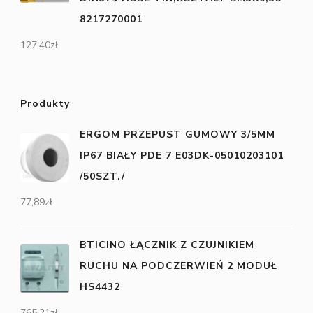
8217270001
127,40
zł
Produkty
ERGOM PRZEPUST GUMOWY 3/5MM
IP67 BIAŁY PDE 7 E03DK-05010203101
/50SZT./
77,89
zł
BTICINO ŁĄCZNIK Z CZUJNIKIEM
RUCHU NA PODCZERWIEŃ 2 MODUŁ
HS4432
765,21
zł