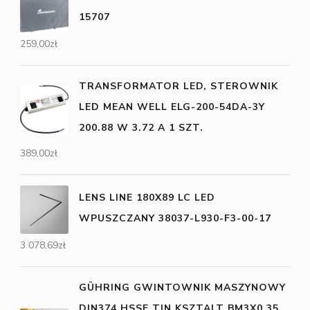
15707
259,00
zł
TRANSFORMATOR LED, STEROWNIK
LED MEAN WELL ELG-200-54DA-3Y
200.88 W 3.72 A 1 SZT.
389,00
zł
LENS LINE 180X89 LC LED
WPUSZCZANY 38037-L930-F3-00-17
3 078,69
zł
GÜHRING GWINTOWNIK MASZYNOWY
DIN374 HSSE TIN,KSZTALT BM3X0,35