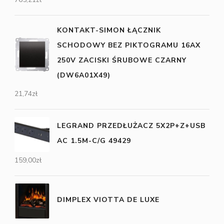
KONTAKT-SIMON ŁĄCZNIK
SCHODOWY BEZ PIKTOGRAMU 16AX
250V ZACISKI ŚRUBOWE CZARNY
(DW6A01X49)
21,74
zł
LEGRAND PRZEDŁUŻACZ 5X2P+Z+USB
AC 1.5M-C/G 49429
159,00
zł
DIMPLEX VIOTTA DE LUXE