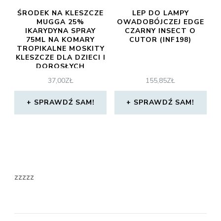
ŚRODEK NA KLESZCZE
LEP DO LAMPY
MUGGA 25%
OWADOBÓJCZEJ EDGE
IKARYDYNA SPRAY
CZARNY INSECT O
75ML NA KOMARY
CUTOR (INF198)
TROPIKALNE MOSKITY
KLESZCZE DLA DZIECI I
DOROSŁYCH
37,00
ZŁ
155,85
ZŁ
SPRAWDŹ SAM!
SPRAWDŹ SAM!
zzzzz