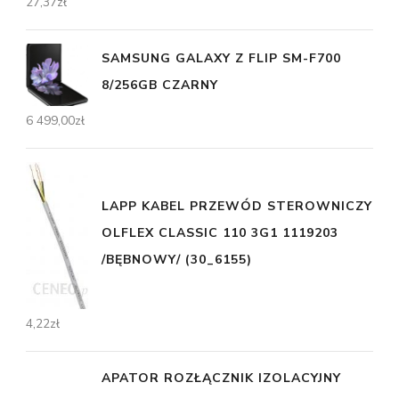
27,37
zł
SAMSUNG GALAXY Z FLIP SM-F700
8/256GB CZARNY
6 499,00
zł
LAPP KABEL PRZEWÓD STEROWNICZY
OLFLEX CLASSIC 110 3G1 1119203
/BĘBNOWY/ (30_6155)
4,22
zł
APATOR ROZŁĄCZNIK IZOLACYJNY