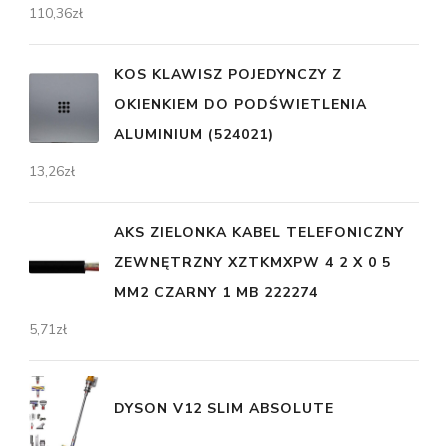
110,36
zł
KOS KLAWISZ POJEDYNCZY Z
OKIENKIEM DO PODŚWIETLENIA
ALUMINIUM (524021)
13,26
zł
AKS ZIELONKA KABEL TELEFONICZNY
ZEWNĘTRZNY XZTKMXPW 4 2 X 0 5
MM2 CZARNY 1 MB 222274
5,71
zł
DYSON V12 SLIM ABSOLUTE