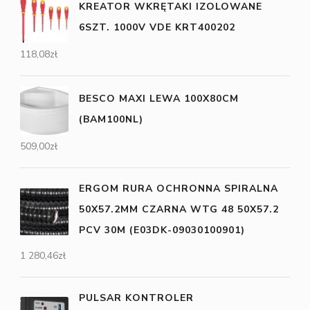
KREATOR WKRĘTAKI IZOLOWANE
6SZT. 1000V VDE KRT400202
118,08
zł
BESCO MAXI LEWA 100X80CM
(BAM100NL)
509,00
zł
ERGOM RURA OCHRONNA SPIRALNA
50X57.2MM CZARNA WTG 48 50X57.2
PCV 30M (E03DK-09030100901)
1 280,46
zł
PULSAR KONTROLER