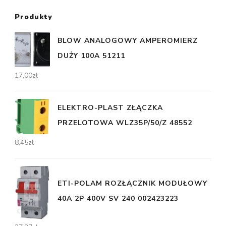
Produkty
BLOW ANALOGOWY AMPEROMIERZ
DUŻY 100A 51211
17,00
zł
ELEKTRO-PLAST ZŁĄCZKA
PRZELOTOWA WLZ35P/50/Z 48552
8,45
zł
ETI-POLAM ROZŁĄCZNIK MODUŁOWY
40A 2P 400V SV 240 002423223