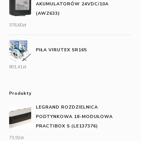
AKUMULATORÓW 24VDC/10A
(AWZ633)
376,60
zł
PIŁA VIRUTEX SR165
801,41
zł
Produkty
LEGRAND ROZDZIELNICA
PODTYNKOWA 18-MODUŁOWA
PRACTIBOX S (LE137376)
73,92
zł