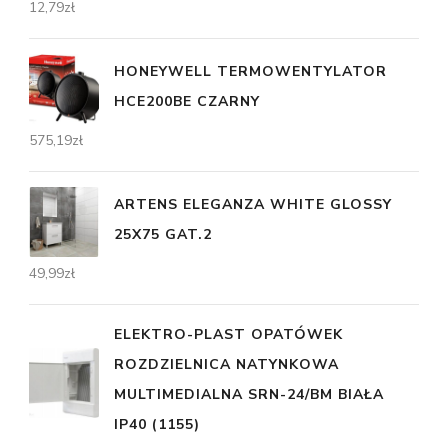
12,79
zł
HONEYWELL TERMOWENTYLATOR
HCE200BE CZARNY
575,19
zł
ARTENS ELEGANZA WHITE GLOSSY
25X75 GAT.2
49,99
zł
ELEKTRO-PLAST OPATÓWEK
ROZDZIELNICA NATYNKOWA
MULTIMEDIALNA SRN-24/BM BIAŁA
IP40 (1155)