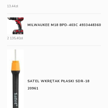
13,44
zł
MILWAUKEE M18 BPD-403C 4933448360
2 135,40
zł
SATEL WKRĘTAK PŁASKI SDR-18
20961