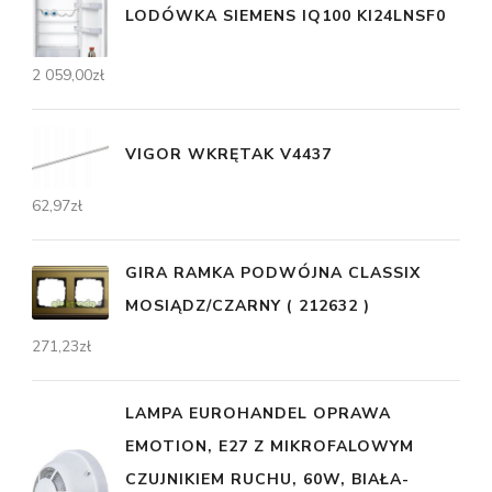
LODÓWKA SIEMENS IQ100 KI24LNSF0
2 059,00
zł
VIGOR WKRĘTAK V4437
62,97
zł
GIRA RAMKA PODWÓJNA CLASSIX
MOSIĄDZ/CZARNY ( 212632 )
271,23
zł
LAMPA EUROHANDEL OPRAWA
EMOTION, E27 Z MIKROFALOWYM
CZUJNIKIEM RUCHU, 60W, BIAŁA-