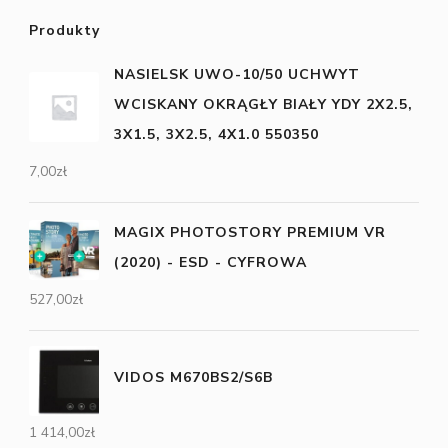
Produkty
NASIELSK UWO-10/50 UCHWYT
WCISKANY OKRĄGŁY BIAŁY YDY 2X2.5,
3X1.5, 3X2.5, 4X1.0 550350
7,00
zł
MAGIX PHOTOSTORY PREMIUM VR
(2020) - ESD - CYFROWA
527,00
zł
VIDOS M670BS2/S6B
1 414,00
zł