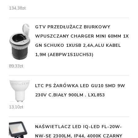
134,38
zł
GTV PRZEDŁUŻACZ BIURKOWY
WPUSZCZANY CHARGER MINI 60MM 1X
GN SCHUKO 1XUSB 2,4A,ALU KABEL
1,9M (AEBPW1S1UCH53)
89,33
zł
LTC PS ŻARÓWKA LED GU10 SMD 9W
230V C.BIAŁY 900LM . LXL853
13,10
zł
NAŚWIETLACZ LED IQ-LED FL-20W-
NW-SE 2300LM, IP44, 4000K CZARNY