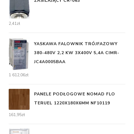
ZASILAJĄCY CR-063
2,41
zł
YASKAWA FALOWNIK TRÓJFAZOWY
380-480V 2,2 KW 3X400V 5,4A CIMR-
JC4A0005BAA
1 612,06
zł
PANELE PODŁOGOWE NOMAD FLO
TERUEL 1220X180X6MM NF10119
161,95
zł