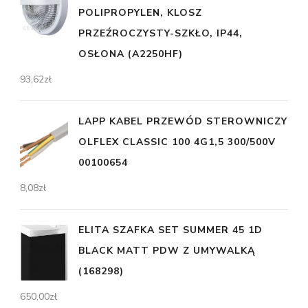
POLIPROPYLEN, KLOSZ
PRZEŹROCZYSTY-SZKŁO, IP44,
OSŁONA (A2250HF)
93,62
zł
LAPP KABEL PRZEWÓD STEROWNICZY
OLFLEX CLASSIC 100 4G1,5 300/500V
00100654
8,08
zł
ELITA SZAFKA SET SUMMER 45 1D
BLACK MATT PDW Z UMYWALKĄ
(168298)
650,00
zł