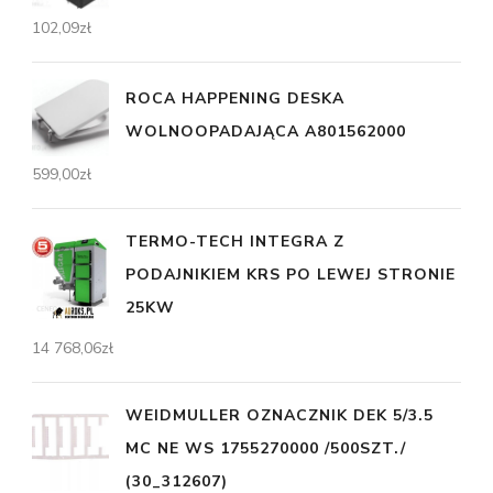
102,09
zł
ROCA HAPPENING DESKA
WOLNOOPADAJĄCA A801562000
599,00
zł
TERMO-TECH INTEGRA Z
PODAJNIKIEM KRS PO LEWEJ STRONIE
25KW
14 768,06
zł
WEIDMULLER OZNACZNIK DEK 5/3.5
MC NE WS 1755270000 /500SZT./
(30_312607)