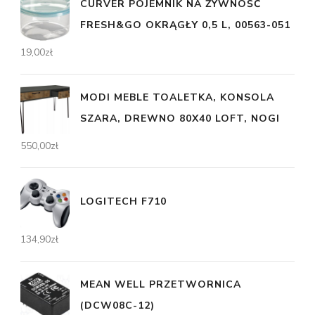
CURVER POJEMNIK NA ŻYWNOŚĆ
FRESH&GO OKRĄGŁY 0,5 L, 00563-051
19,00
zł
MODI MEBLE TOALETKA, KONSOLA
SZARA, DREWNO 80X40 LOFT, NOGI
550,00
zł
LOGITECH F710
134,90
zł
MEAN WELL PRZETWORNICA
(DCW08C-12)