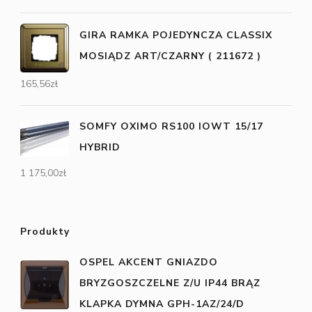
GIRA RAMKA POJEDYNCZA CLASSIX
MOSIĄDZ ART/CZARNY ( 211672 )
165,56
zł
SOMFY OXIMO RS100 IOWT 15/17
HYBRID
1 175,00
zł
Produkty
OSPEL AKCENT GNIAZDO
BRYZGOSZCZELNE Z/U IP44 BRĄZ
KLAPKA DYMNA GPH-1AZ/24/D