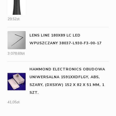
29,52
zł
LENS LINE 180X89 LC LED
WPUSZCZANY 38037-L930-F3-00-17
3 078,69
zł
HAMMOND ELECTRONICS OBUDOWA
UNIWERSALNA 1591XXDFLGY, ABS,
SZARY, (DXSXW) 152 X 82 X 51 MM, 1
SZT.
41,05
zł