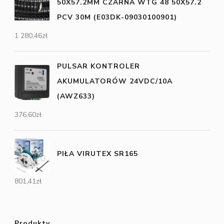
50X57.2MM CZARNA WTG 48 50X57.2
PCV 30M (E03DK-09030100901)
1 280,46
zł
PULSAR KONTROLER
AKUMULATORÓW 24VDC/10A
(AWZ633)
376,60
zł
PIŁA VIRUTEX SR165
801,41
zł
Produkty