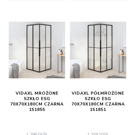
VIDAXL MROŻONE
VIDAXL PÓŁMROŻONE
SZKŁO ESG
SZKŁO ESG
70X70X180CM CZARNA
70X70X180CM CZARNA
151855
151851
1 296,04
ZŁ
1 259,10
ZŁ