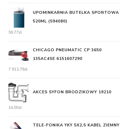
UPOMINKARNIA BUTELKA SPORTOWA
520ML (594080)
59,77
zł
CHICAGO PNEUMATIC CP 3650
135AC4SE 6151607290
7 913,79
zł
AKCES SYFON BRODZIKOWY 19210
14,00
zł
TELE-FONIKA YKY 5X2,5 KABEL ZIEMNY