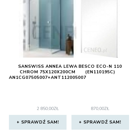
SANSWISS ANNEA LEWA
BESCO ECO-N 110
CHROM 75X120X200CM
(EN110195C)
AN1CG07505007+ANT112005007
2 850,00
ZŁ
870,00
ZŁ
SPRAWDŹ SAM!
SPRAWDŹ SAM!