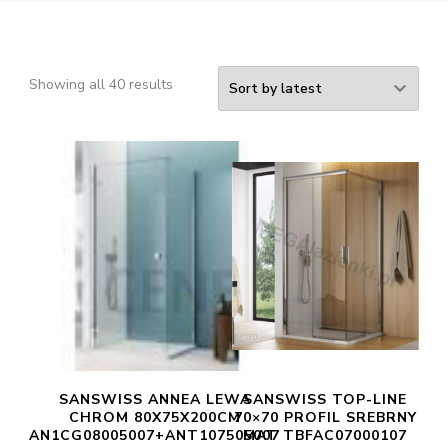
Showing all 40 results
SANSWISS ANNEA LEWA
SANSWISS TOP-LINE
CHROM 80X75X200CM
70×70 PROFIL SREBRNY
AN1CG08005007+ANT107505007
MAT TBFAC07000107