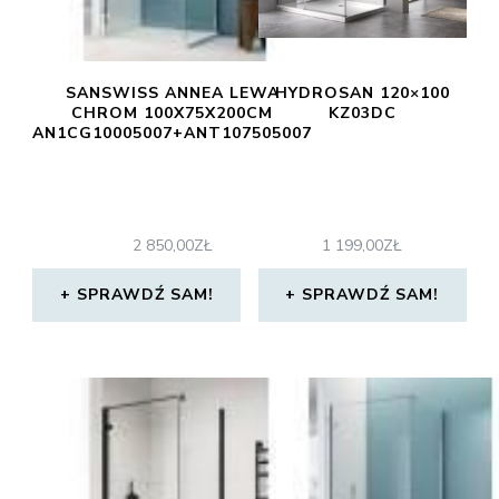
SANSWISS ANNEA LEWA
HYDROSAN 120×100
CHROM 100X75X200CM
KZ03DC
AN1CG10005007+ANT107505007
2 850,00
ZŁ
1 199,00
ZŁ
SPRAWDŹ SAM!
SPRAWDŹ SAM!