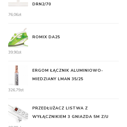
DRN2/70
76,06
zł
ROMIX DA25
39,90
zł
ERGOM ŁĄCZNIK ALUMINIOWO-
MIEDZIANY LMAN 35/25
326,79
zł
PRZEDŁUŻACZ LISTWA Z
WYŁĄCZNIKIEM 3 GNIAZDA 5M Z/U