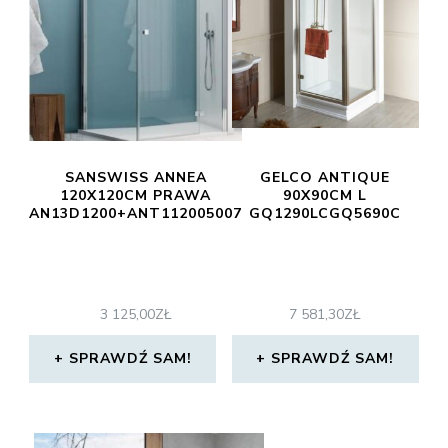
SANSWISS ANNEA
GELCO ANTIQUE
120X120CM PRAWA
90X90CM L
AN13D1200+ANT112005007
GQ1290LCGQ5690C
3 125,00
ZŁ
7 581,30
ZŁ
SPRAWDŹ SAM!
SPRAWDŹ SAM!