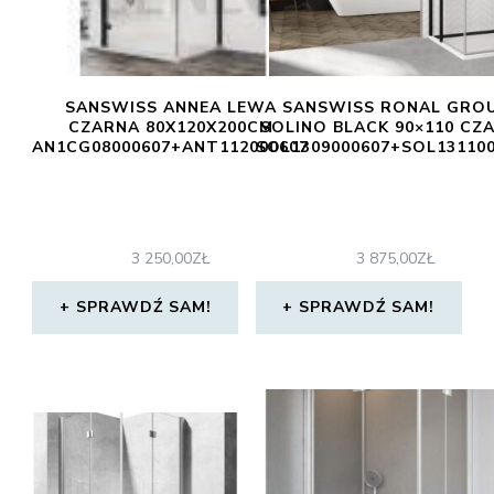
SANSWISS ANNEA LEWA
SANSWISS RONAL GRO
CZARNA 80X120X200CM
SOLINO BLACK 90×110 CZ
AN1CG08000607+ANT112000607
SOL1309000607+SOL13110
3 250,00
ZŁ
3 875,00
ZŁ
SPRAWDŹ SAM!
SPRAWDŹ SAM!