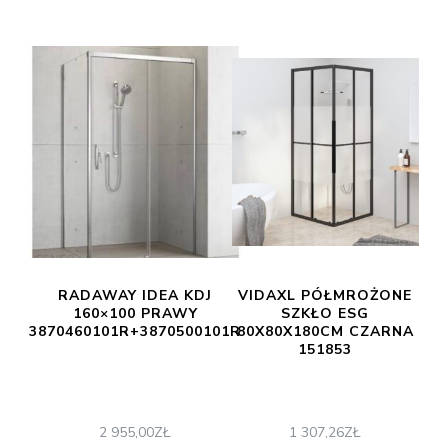
RADAWAY IDEA KDJ
VIDAXL PÓŁMROŻONE
160×100 PRAWY
SZKŁO ESG
3870460101R+3870500101R
80X80X180CM CZARNA
151853
2 955,00
ZŁ
1 307,26
ZŁ