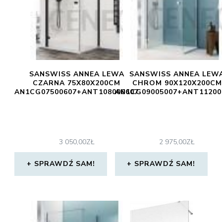
SANSWISS ANNEA LEWA
SANSWISS ANNEA LEW
CZARNA 75X80X200CM
CHROM 90X120X200CM
AN1CG07500607+ANT108000607
AN1CG09005007+ANT11200
3 050,00
ZŁ
2 975,00
ZŁ
SPRAWDŹ SAM!
SPRAWDŹ SAM!