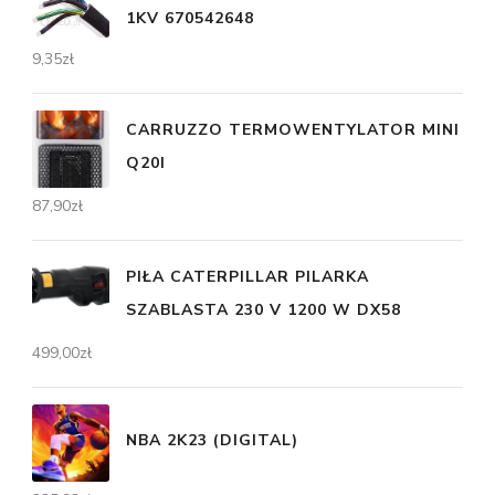
1KV 670542648
9,35
zł
CARRUZZO TERMOWENTYLATOR MINI
Q20I
87,90
zł
PIŁA CATERPILLAR PILARKA
SZABLASTA 230 V 1200 W DX58
499,00
zł
NBA 2K23 (DIGITAL)