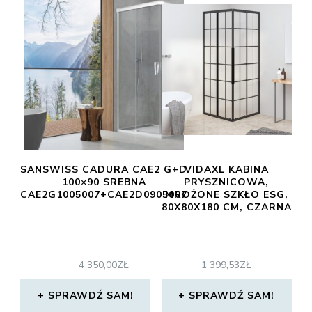
SANSWISS CADURA CAE2 G+D
VIDAXL KABINA
100×90 SREBNA
PRYSZNICOWA,
CAE2G1005007+CAE2D0905007
MROŻONE SZKŁO ESG,
80X80X180 CM, CZARNA
4 350,00
ZŁ
1 399,53
ZŁ
SPRAWDŹ SAM!
SPRAWDŹ SAM!