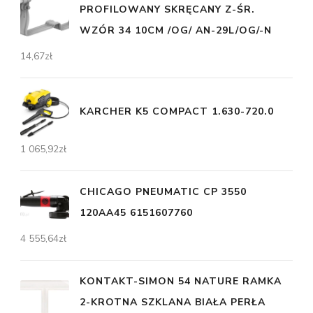
PROFILOWANY SKRĘCANY Z-ŚR.
WZÓR 34 10CM /OG/ AN-29L/OG/-N
14,67
zł
KARCHER K5 COMPACT 1.630-720.0
1 065,92
zł
CHICAGO PNEUMATIC CP 3550
120AA45 6151607760
4 555,64
zł
KONTAKT-SIMON 54 NATURE RAMKA
2-KROTNA SZKLANA BIAŁA PERŁA