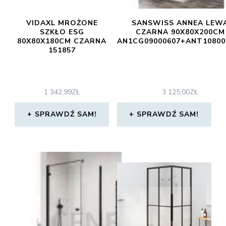
VIDAXL MROŻONE
SANSWISS ANNEA LEW
SZKŁO ESG
CZARNA 90X80X200CM
80X80X180CM CZARNA
AN1CG09000607+ANT10800
151857
1 342,99
ZŁ
3 125,00
ZŁ
SPRAWDŹ SAM!
SPRAWDŹ SAM!