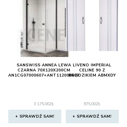
SANSWISS ANNEA LEWA
LIVENO IMPERIAL
CZARNA 70X120X200CM
CELINE 90 Z
AN1CG07000607+ANT112000607
BRODZIKIEM ABMXDY
3 175,00
ZŁ
975,00
ZŁ
SPRAWDŹ SAM!
SPRAWDŹ SAM!