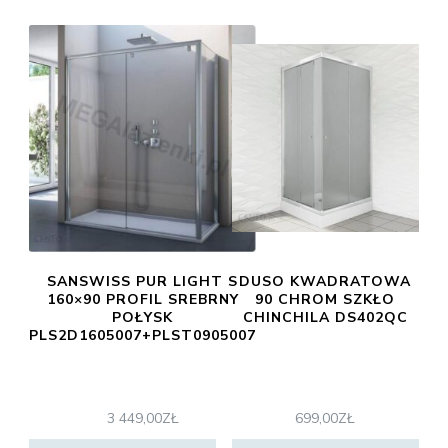
SANSWISS PUR LIGHT S
DUSO KWADRATOWA
160×90 PROFIL SREBRNY
90 CHROM SZKŁO
POŁYSK
CHINCHILA DS402QC
PLS2D1605007+PLST0905007
3 449,00
ZŁ
699,00
ZŁ