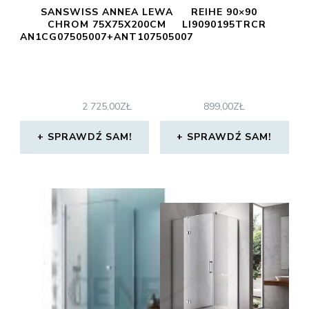
SANSWISS ANNEA LEWA
REIHE 90×90
CHROM 75X75X200CM
LI9090195TRCR
AN1CG07505007+ANT107505007
2 725,00
ZŁ
899,00
ZŁ
SPRAWDŹ SAM!
SPRAWDŹ SAM!