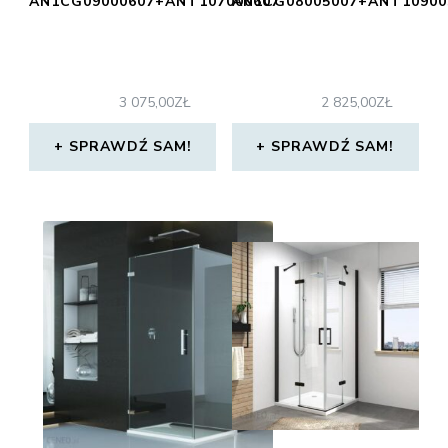
AN1CG09000607+ANT107000607
AN1CG08005007+ANT10900
3 075,00
ZŁ
2 825,00
ZŁ
SPRAWDŹ SAM!
SPRAWDŹ SAM!