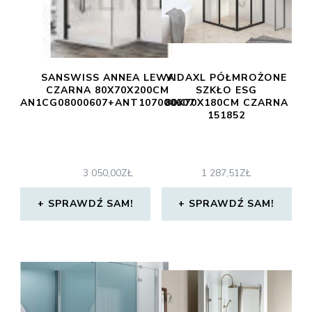
SANSWISS ANNEA LEWA
VIDAXL PÓŁMROŻONE
CZARNA 80X70X200CM
SZKŁO ESG
AN1CG08000607+ANT107000607
80X70X180CM CZARNA
151852
3 050,00
ZŁ
1 287,51
ZŁ
SPRAWDŹ SAM!
SPRAWDŹ SAM!