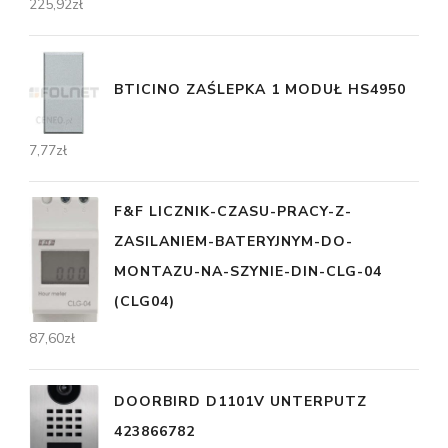
225,92
zł
BTICINO ZAŚLEPKA 1 MODUŁ HS4950
7,77
zł
F&F LICZNIK-CZASU-PRACY-Z-
ZASILANIEM-BATERYJNYM-DO-
MONTAZU-NA-SZYNIE-DIN-CLG-04
(CLG04)
87,60
zł
DOORBIRD D1101V UNTERPUTZ
423866782