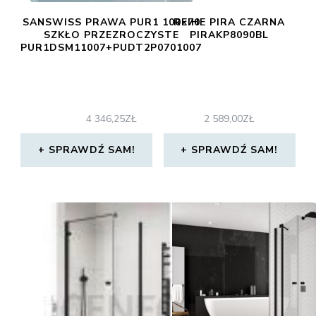
SANSWISS PRAWA PUR1 100×70
REIHE PIRA CZARNA
SZKŁO PRZEZROCZYSTE
PIRAKP8090BL
PUR1DSM11007+PUDT2P0701007
4 346,25
ZŁ
2 589,00
ZŁ
SPRAWDŹ SAM!
SPRAWDŹ SAM!