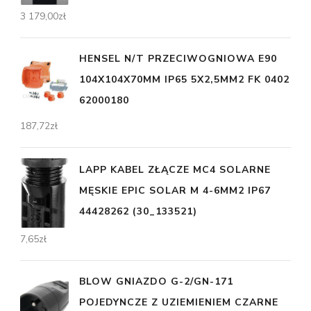
3 179,00
zł
HENSEL N/T PRZECIWOGNIOWA E90
104X104X70MM IP65 5X2,5MM2 FK 0402
62000180
187,72
zł
LAPP KABEL ZŁĄCZE MC4 SOLARNE
MĘSKIE EPIC SOLAR M 4-6MM2 IP67
44428262 (30_133521)
7,65
zł
BLOW GNIAZDO G-2/GN-171
POJEDYNCZE Z UZIEMIENIEM CZARNE