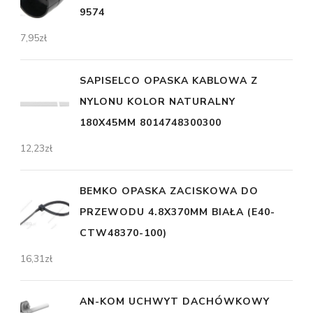
9574
7,95
zł
SAPISELCO OPASKA KABLOWA Z
NYLONU KOLOR NATURALNY
180X45MM 8014748300300
12,23
zł
BEMKO OPASKA ZACISKOWA DO
PRZEWODU 4.8X370MM BIAŁA (E40-
CTW48370-100)
16,31
zł
AN-KOM UCHWYT DACHÓWKOWY