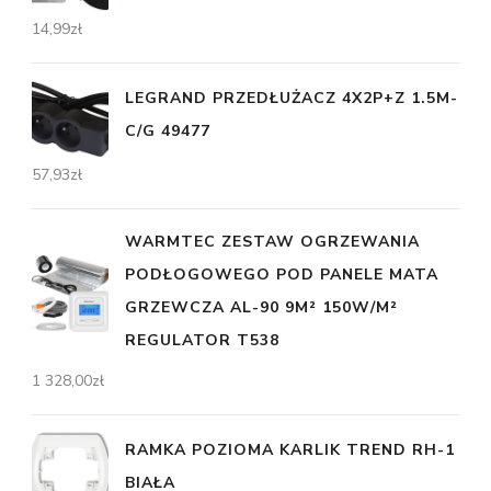
14,99
zł
LEGRAND PRZEDŁUŻACZ 4X2P+Z 1.5M-
C/G 49477
57,93
zł
WARMTEC ZESTAW OGRZEWANIA
PODŁOGOWEGO POD PANELE MATA
GRZEWCZA AL-90 9M² 150W/M²
REGULATOR T538
1 328,00
zł
RAMKA POZIOMA KARLIK TREND RH-1
BIAŁA