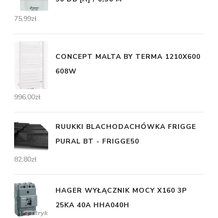
75,99
zł
CONCEPT MALTA BY TERMA 1210X600
608W
996,00
zł
RUUKKI BLACHODACHÓWKA FRIGGE
PURAL BT - FRIGGE50
82,80
zł
HAGER WYŁĄCZNIK MOCY X160 3P
25KA 40A HHA040H