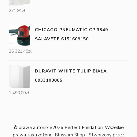
271,91
zł
CHICAGO PNEUMATIC CP 3349
SALAVETE 6151609150
26 321,48
zł
DURAVIT WHITE TULIP BIAŁA
0933100085
1 490,00
zł
© prawa autorskie2026
Perfect Fundation
. Wszelkie
prawa zastrzeżone.
Blossom Shop | Stworzony przez