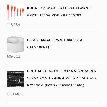
KREATOR WKRĘTAKI IZOLOWANE
6SZT. 1000V VDE KRT400202
118,08
zł
BESCO MAXI LEWA 100X80CM
(BAM100NL)
509,00
zł
ERGOM RURA OCHRONNA SPIRALNA
50X57.2MM CZARNA WTG 48 50X57.2
PCV 30M (E03DK-09030100901)
1 280,46
zł