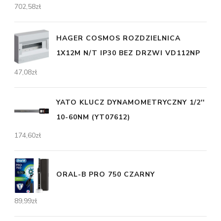
702,58
zł
HAGER COSMOS ROZDZIELNICA
1X12M N/T IP30 BEZ DRZWI VD112NP
47,08
zł
YATO KLUCZ DYNAMOMETRYCZNY 1/2''
10-60NM (YT07612)
174,60
zł
ORAL-B PRO 750 CZARNY
89,99
zł