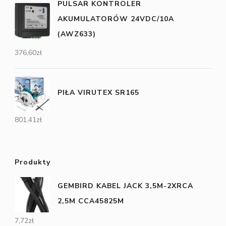
PULSAR KONTROLER
AKUMULATORÓW 24VDC/10A
(AWZ633)
376,60
zł
PIŁA VIRUTEX SR165
801,41
zł
Produkty
GEMBIRD KABEL JACK 3,5M-2XRCA
2,5M CCA45825M
7,72
zł