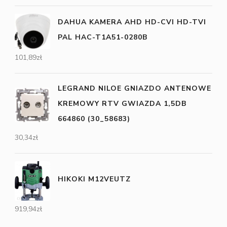
DAHUA KAMERA AHD HD-CVI HD-TVI
PAL HAC-T1A51-0280B
101,89
zł
LEGRAND NILOE GNIAZDO ANTENOWE
KREMOWY RTV GWIAZDA 1,5DB
664860 (30_58683)
30,34
zł
HIKOKI M12VEUTZ
919,94
zł