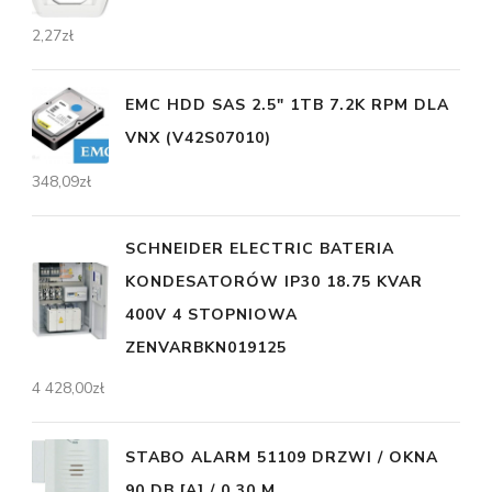
2,27
zł
EMC HDD SAS 2.5" 1TB 7.2K RPM DLA
VNX (V42S07010)
348,09
zł
SCHNEIDER ELECTRIC BATERIA
KONDESATORÓW IP30 18.75 KVAR
400V 4 STOPNIOWA
ZENVARBKN019125
4 428,00
zł
STABO ALARM 51109 DRZWI / OKNA
90 DB [A] / 0,30 M