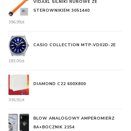
VIDAXL SILNIKI RUROWE ZE
STEROWNIKIEM 3051440
396,99
zł
CASIO COLLECTION MTP-VD02D-2E
183,00
zł
DIAMOND C22 600X800
336,91
zł
BLOW ANALOGOWY AMPEROMIERZ
8A+BOCZNIK 2154