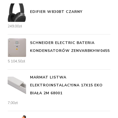
EDIFIER W830BT CZARNY
249,00
zł
SCHNEIDER ELECTRIC BATERIA
KONDENSATORÓW ZENVARBKHW0455
5 104,50
zł
MARMAT LISTWA
ELEKTROINSTALACYJNA 17X15 EKO
BIAŁA 2M 68001
7,00
zł