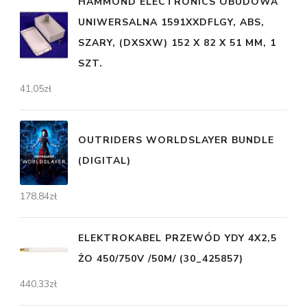
HAMMOND ELECTRONICS OBUDOWA
UNIWERSALNA 1591XXDFLGY, ABS,
SZARY, (DXSXW) 152 X 82 X 51 MM, 1
SZT.
41,05
zł
OUTRIDERS WORLDSLAYER BUNDLE
(DIGITAL)
178,84
zł
ELEKTROKABEL PRZEWÓD YDY 4X2,5
ŻO 450/750V /50M/ (30_425857)
440,33
zł