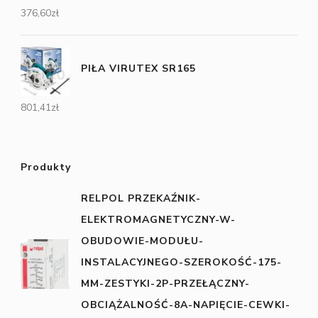
376,60
zł
PIŁA VIRUTEX SR165
801,41
zł
Produkty
RELPOL PRZEKAŹNIK-
ELEKTROMAGNETYCZNY-W-
OBUDOWIE-MODUŁU-
INSTALACYJNEGO-SZEROKOŚĆ-175-
MM-ZESTYKI-2P-PRZEŁĄCZNY-
OBCIĄŻALNOŚĆ-8A-NAPIĘCIE-CEWKI-