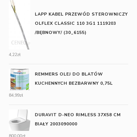
LAPP KABEL PRZEWÓD STEROWNICZY
OLFLEX CLASSIC 110 3G1 1119203
/BĘBNOWY/ (30_6155)
4,22
zł
REMMERS OLEJ DO BLATÓW
KUCHENNYCH BEZBARWNY 0,75L
84,99
zł
DURAVIT D-NEO RIMLESS 37X58 CM
BIAŁY 2003090000
800,00
zł