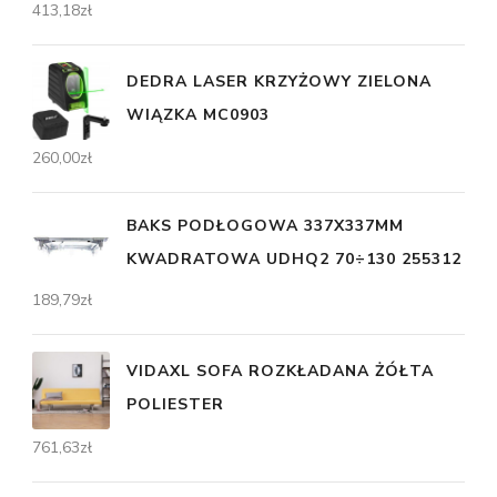
413,18
zł
DEDRA LASER KRZYŻOWY ZIELONA
WIĄZKA MC0903
260,00
zł
BAKS PODŁOGOWA 337X337MM
KWADRATOWA UDHQ2 70÷130 255312
189,79
zł
VIDAXL SOFA ROZKŁADANA ŻÓŁTA
POLIESTER
761,63
zł