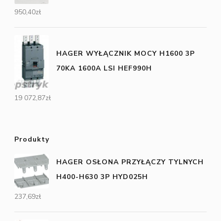
950,40
zł
HAGER WYŁĄCZNIK MOCY H1600 3P
70KA 1600A LSI HEF990H
19 072,87
zł
Produkty
HAGER OSŁONA PRZYŁĄCZY TYLNYCH
H400-H630 3P HYD025H
237,69
zł