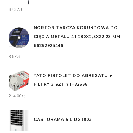
87,37
zł
NORTON TARCZA KORUNDOWA DO
CIĘCIA METALU 41 230X2,5X22,23 MM
66252925446
9,67
zł
YATO PISTOLET DO AGREGATU +
FILTRY 3 SZT YT-82566
214,00
zł
CASTORAMA 5 L DG1903