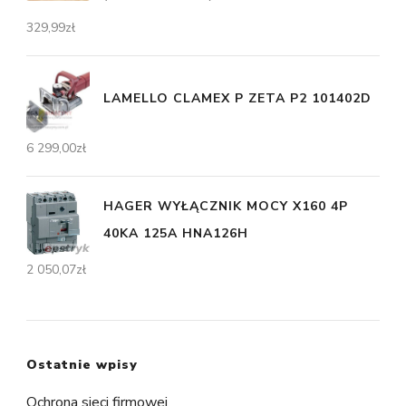
329,99
zł
LAMELLO CLAMEX P ZETA P2 101402D
6 299,00
zł
HAGER WYŁĄCZNIK MOCY X160 4P
40KA 125A HNA126H
2 050,07
zł
Ostatnie wpisy
Ochrona sieci firmowej