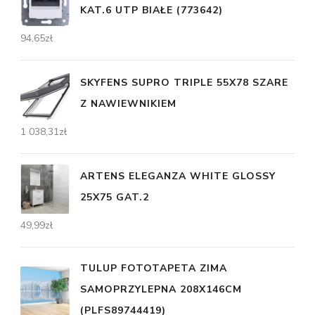
KAT.6 UTP BIAŁE (773642)
94,65
zł
SKYFENS SUPRO TRIPLE 55X78 SZARE
Z NAWIEWNIKIEM
1 038,31
zł
ARTENS ELEGANZA WHITE GLOSSY
25X75 GAT.2
49,99
zł
TULUP FOTOTAPETA ZIMA
SAMOPRZYLEPNA 208X146CM
(PLFS89744419)