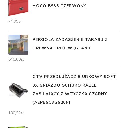
HOCO BS35 CZERWONY
74,99
zł
PERGOLA ZADASZENIE TARASU Z
DREWNA I POLIWĘGLANU
640,00
zł
GTV PRZEDŁUŻACZ BIURKOWY SOFT
3X GNIAZDO SCHUKO KABEL
ZASILAJĄCY Z WTYCZKĄ CZARNY
(AEPBSC3GS20N)
130,52
zł