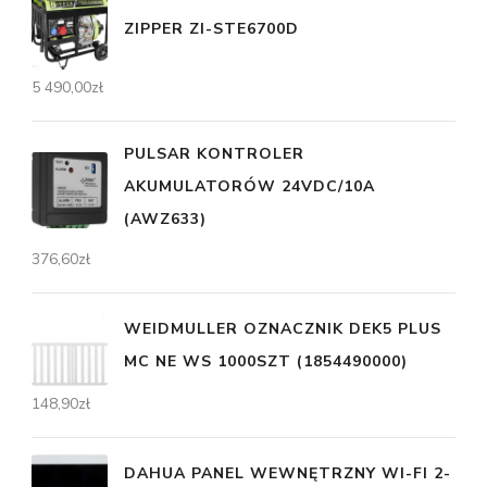
ZIPPER ZI-STE6700D
5 490,00
zł
PULSAR KONTROLER
AKUMULATORÓW 24VDC/10A
(AWZ633)
376,60
zł
WEIDMULLER OZNACZNIK DEK5 PLUS
MC NE WS 1000SZT (1854490000)
148,90
zł
DAHUA PANEL WEWNĘTRZNY WI-FI 2-