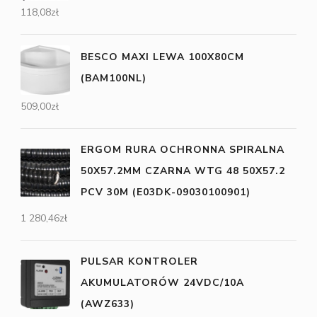
118,08
zł
BESCO MAXI LEWA 100X80CM
(BAM100NL)
509,00
zł
ERGOM RURA OCHRONNA SPIRALNA
50X57.2MM CZARNA WTG 48 50X57.2
PCV 30M (E03DK-09030100901)
1 280,46
zł
PULSAR KONTROLER
AKUMULATORÓW 24VDC/10A
(AWZ633)