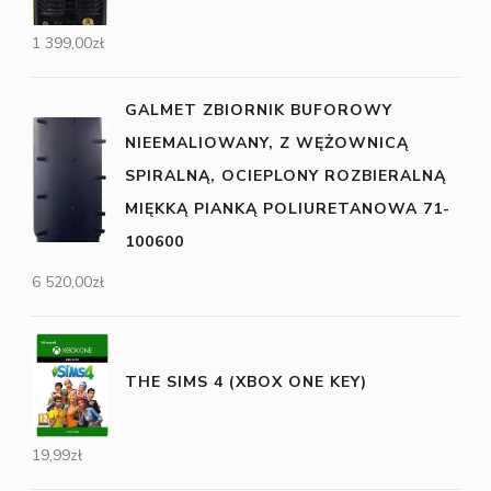
1 399,00
zł
GALMET ZBIORNIK BUFOROWY
NIEEMALIOWANY, Z WĘŻOWNICĄ
SPIRALNĄ, OCIEPLONY ROZBIERALNĄ
MIĘKKĄ PIANKĄ POLIURETANOWA 71-
100600
6 520,00
zł
THE SIMS 4 (XBOX ONE KEY)
19,99
zł