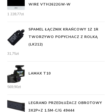
WIRE VTH2622GW-W
1 228,77
zł
SPAMEL ŁĄCZNIK KRAŃCOWY 1Z 1R
TWORZYWO POPYCHACZ Z ROLKĄ
(LK212)
31,75
zł
LAMAX T10
569,90
zł
LEGRAND PRZEDŁUŻACZ OBROTOWY
3X2P+Z 1.5M-C/G 49444