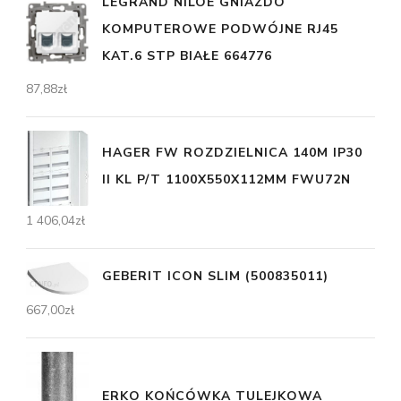
LEGRAND NILOE GNIAZDO
KOMPUTEROWE PODWÓJNE RJ45
KAT.6 STP BIAŁE 664776
87,88
zł
HAGER FW ROZDZIELNICA 140M IP30
II KL P/T 1100X550X112MM FWU72N
1 406,04
zł
GEBERIT ICON SLIM (500835011)
667,00
zł
ERKO KOŃCÓWKA TULEJKOWA