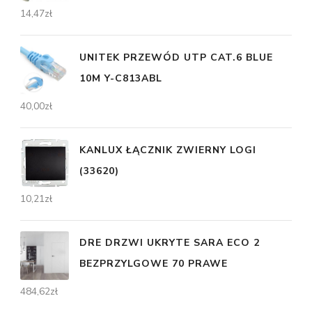
14,47
zł
UNITEK PRZEWÓD UTP CAT.6 BLUE
10M Y-C813ABL
40,00
zł
KANLUX ŁĄCZNIK ZWIERNY LOGI
(33620)
10,21
zł
DRE DRZWI UKRYTE SARA ECO 2
BEZPRZYLGOWE 70 PRAWE
484,62
zł