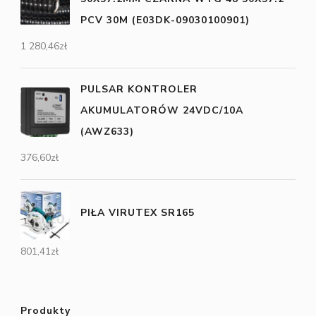
PCV 30M (E03DK-09030100901)
1 280,46
zł
PULSAR KONTROLER
AKUMULATORÓW 24VDC/10A
(AWZ633)
376,60
zł
PIŁA VIRUTEX SR165
801,41
zł
Produkty