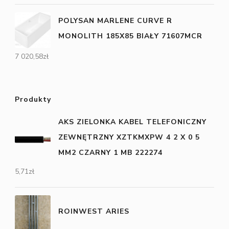
POLYSAN MARLENE CURVE R
MONOLITH 185X85 BIAŁY 71607MCR
7 020,58
zł
Produkty
AKS ZIELONKA KABEL TELEFONICZNY
ZEWNĘTRZNY XZTKMXPW 4 2 X 0 5
MM2 CZARNY 1 MB 222274
5,71
zł
ROINWEST ARIES