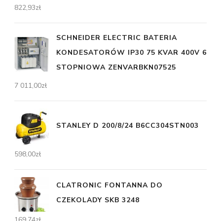
822,93
zł
SCHNEIDER ELECTRIC BATERIA
KONDESATORÓW IP30 75 KVAR 400V 6
STOPNIOWA ZENVARBKN07525
7 011,00
zł
STANLEY D 200/8/24 B6CC304STN003
598,00
zł
CLATRONIC FONTANNA DO
CZEKOLADY SKB 3248
169,74
zł