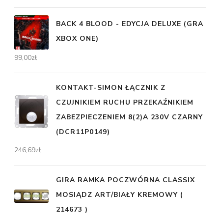
BACK 4 BLOOD - EDYCJA DELUXE (GRA
XBOX ONE)
99,00
zł
KONTAKT-SIMON ŁĄCZNIK Z
CZUJNIKIEM RUCHU PRZEKAŹNIKIEM
ZABEZPIECZENIEM 8(2)A 230V CZARNY
(DCR11P0149)
246,69
zł
GIRA RAMKA POCZWÓRNA CLASSIX
MOSIĄDZ ART/BIAŁY KREMOWY (
214673 )