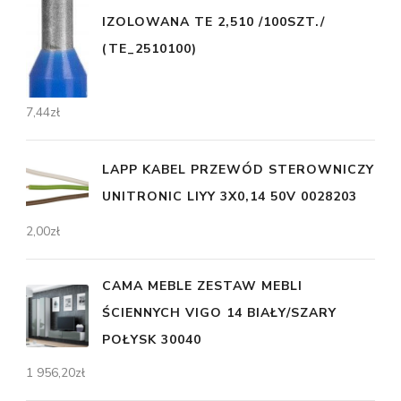
IZOLOWANA TE 2,510 /100SZT./
(TE_2510100)
7,44
zł
LAPP KABEL PRZEWÓD STEROWNICZY
UNITRONIC LIYY 3X0,14 50V 0028203
2,00
zł
CAMA MEBLE ZESTAW MEBLI
ŚCIENNYCH VIGO 14 BIAŁY/SZARY
POŁYSK 30040
1 956,20
zł