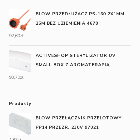
BLOW PRZEDŁUŻACZ PS-160 2X1MM
25M BEZ UZIEMIENIA 4678
92,60
zł
ACTIVESHOP STERYLIZATOR UV
SMALL BOX Z AROMATERAPIĄ
93,70
zł
Produkty
BLOW PRZEŁĄCZNIK PRZELOTOWY
PP14 PRZEZR. 230V 97021
4,87
zł