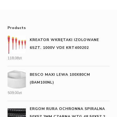
Products
KREATOR WKRĘTAKI IZOLOWANE
6SZT. 1000V VDE KRT400202
118,08
zł
BESCO MAXI LEWA 100X80CM
(BAM100NL)
509,00
zł
ERGOM RURA OCHRONNA SPIRALNA
50X57.2MM CZARNA WTG 48 50X57.2