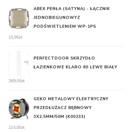
ABEX PERŁA (SATYNA) - ŁĄCZNIK
JEDNOBIEGUNOWYZ
PODŚWIETLENIEM WP-1PS
15,95
zł
PERFECTDOOR SKRZYDŁO
ŁAZIENKOWE KLARO 80 LEWE BIAŁY
269,00
zł
GEKO METALOWY ELEKTRYCZNY
PRZEDŁUŻACZ BĘBNOWY
3X2,5MM/50M (K00233)
215,00
zł