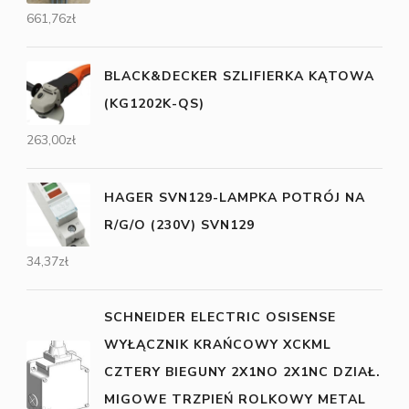
661,76
zł
BLACK&DECKER SZLIFIERKA KĄTOWA
(KG1202K-QS)
263,00
zł
HAGER SVN129-LAMPKA POTRÓJ NA
R/G/O (230V) SVN129
34,37
zł
SCHNEIDER ELECTRIC OSISENSE
WYŁĄCZNIK KRAŃCOWY XCKML
CZTERY BIEGUNY 2X1NO 2X1NC DZIAŁ.
MIGOWE TRZPIEŃ ROLKOWY METAL